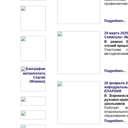
профилактике 
Подробнее...
29 марта 2025
Семилуки • М
В рамках Бл
чтений прошл
Участники 
методическим
Подробнее...
26 февраля 2
кафедральны
ЕПАРХИЯ
В Воронежск
духовно-н
школьников
Рабочую вс
епархиаль
образования и
Подробнее...