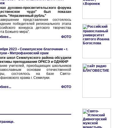
неж
ках духовно-просветительского форума
дественское чудо" был показан
акль "Неразменный рубль"
авершении представления состоялось
ждение победителей регионального этапа
ссийского конкурса детского творчества
ота Божьего мира".
бнее...
ФОТО
тября 2023 •
Семилукское благочиние
•
г.
уки • Митрофановский храм
оги школ Семилукского района обсудили
ективы преподавания ОРКСЭ и ОДНКНР
ание учителей, приобщающих школьников
авославным основам отечественной
туры, состоялось на базе Свято-
фановского храма г. Семилуки.
бнее...
ФОТО
транице.