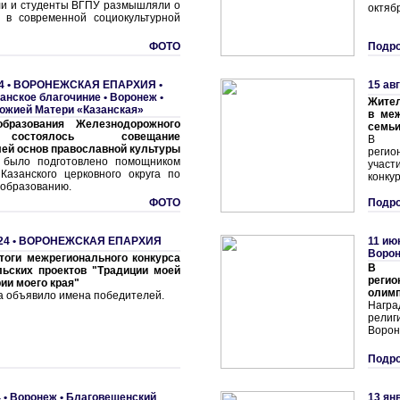
и и студенты ВГПУ размышляли о
октяб
 в современной социокультурной
ФОТО
Подро
4 •
ВОРОНЕЖСКАЯ ЕПАРХИЯ
•
15 ав
анское благочиние
•
Воронеж •
Жител
ожией Матери «Казанская»
в меж
бразования Железнодорожного
семьи
состоялось совещание
В Во
ей основ православной культуры
регио
 было подготовлено помощником
участ
 Казанского церковного округа по
конкур
 образованию.
ФОТО
Подро
24 •
ВОРОНЕЖСКАЯ ЕПАРХИЯ
11 ию
Воро
тоги межрегионального конкурса
В В
льских проектов "Традиции моей
реги
ии моего края"
олим
а объявило имена победителей.
Нагр
рели
Ворон
Подро
 •
Воронеж • Благовещенский
13 ян