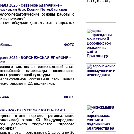
раля 2025 •
Северное благочиние
•
еж • храм блж. Ксении Петербургской
олого-педагогические основы работы с
и на приходе"
онеже обсудили деятельность воскресных
бнее...
ФОТО
раля 2025 •
ВОРОНЕЖСКАЯ ЕПАРХИЯ
•
неж
ронеже состоялся региональный этап
российской олимпиады школьников
вы Православной культуры"
еллектуальном состязании свои знания
монстрировали 115 школьников.
бнее...
ФОТО
бря 2024 •
ВОРОНЕЖСКАЯ ЕПАРХИЯ
едены итоги первого регионального
рхиального) этапа XX Международного
урса детского творчества "Красота
го мира"
нальный этап проводился с 1 августа по 20