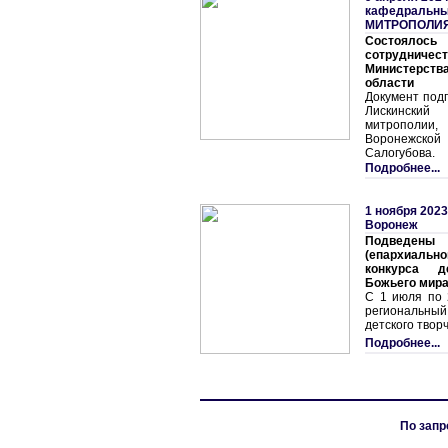
кафедральны
МИТРОПОЛИ
Состоялос
сотрудничес
Министерст
области
Документ под
Лискинский
митрополи
Воронежской
Салогубова.
Подробнее...
1 ноября 2023
Воронеж
Подведены 
(епархиальн
конкурса д
Божьего мир
С 1 июля по 
региональны
детского твор
Подробнее...
По запр