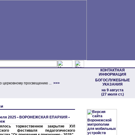
КОНТАКТНАЯ
ИНФОРМАЦИЯ
БОГОСЛУЖЕБНЫЕ
о церковному просвещению ...
>>>
УКАЗАНИЯ
на 9 августа
(27 июля ст.)
ии
реля 2025 •
ВОРОНЕЖСКАЯ ЕПАРХИЯ
•
неж
оялось торжественное закрытие XVI
дского фестиваля педагогического
рства "От призвания к признанию - 2025"