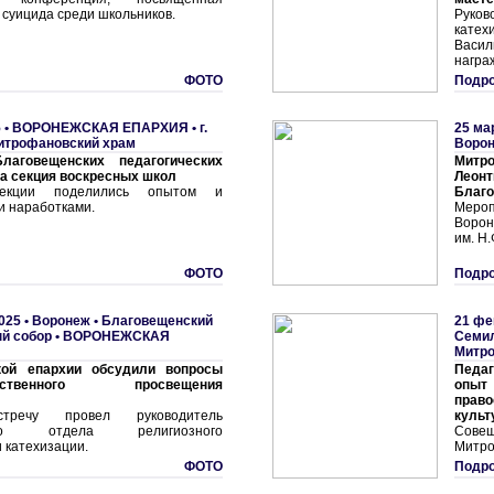
суицида среди школьников.
Руко
катех
Васил
награ
ФОТО
Подро
 •
ВОРОНЕЖСКАЯ ЕПАРХИЯ
•
г.
25 ма
итрофановский храм
Воро
аговещенских педагогических
Митр
а секция воскресных школ
Леон
секции поделились опытом и
Благо
и наработками.
Меро
Ворон
им. Н.
ФОТО
Подро
025 •
Воронеж • Благовещенский
21 фе
й собор
•
ВОРОНЕЖСКАЯ
Семил
Митро
ой епархии обсудили вопросы
Педаг
равственного просвещения
опыт
прав
тречу провел руководитель
культ
ного отдела религиозного
Сове
 катехизации.
Митро
ФОТО
Подро