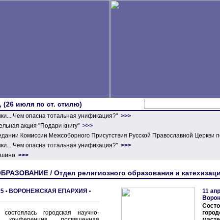
 (26 июля по ст. стилю)
ики... Чем опасна тотальная унификация?"
>>>
льная акция "Подари книгу"
>>>
едании Комиссии Межсоборного Присутствия Русской Православной Церкви п
ики... Чем опасна тотальная унификация?"
>>>
ершино
>>>
БРАЗОВАНИЕ / Отдел религиозного образования и катехизац
5 •
ВОРОНЕЖСКАЯ ЕПАРХИЯ
•
11 ап
Воро
Сост
состоялась городская научно-
горо
ая конференция, посвященная
масте