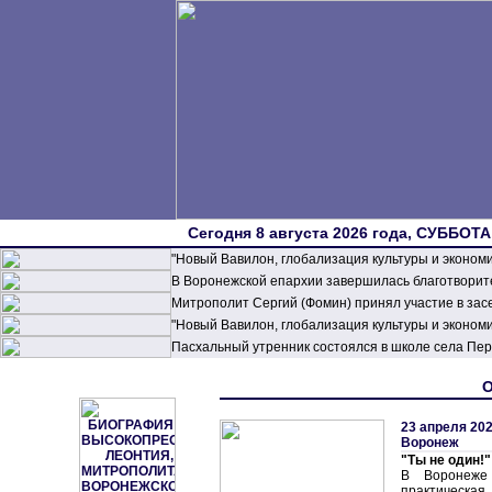
Сегодня 8 августа 2026 года, СУББОТА,
"Новый Вавилон, глобализация культуры и эконом
В Воронежской епархии завершилась благотворите
Митрополит Сергий (Фомин) принял участие в зас
"Новый Вавилон, глобализация культуры и эконом
Пасхальный утренник состоялся в школе села П
О
23 апреля 202
Воронеж
"Ты не один!"
В Воронеже 
практическ