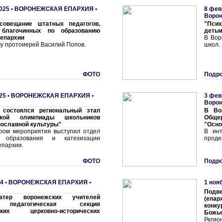
025 •
ВОРОНЕЖСКАЯ ЕПАРХИЯ
•
8 фев
Ворон
совещание штатных педагогов,
"Псих
 благочинных по образованию
детьм
 епархии
В Вор
чу протоиерей Василий Попов.
школ.
ФОТО
Подро
25 •
ВОРОНЕЖСКАЯ ЕПАРХИЯ
•
3 фев
Воро
состоялся региональный этап
В Во
ской олимпиады школьников
Обще
ославной культуры"
"Осно
ром мероприятия выступил отдел
В инт
о образования и катехизации
проде
епархии.
ФОТО
Подро
4 •
ВОРОНЕЖСКАЯ ЕПАРХИЯ
•
1 ноя
Подв
атер воронежских учителей
(епа
 педагогическая секция
конк
ских церковно-исторических
Божье
Регио