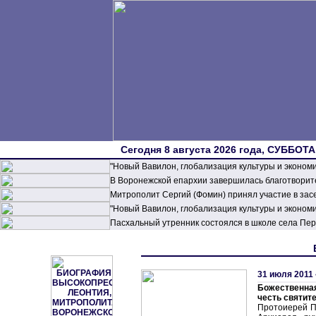
Сегодня 8 августа 2026 года, СУББОТА,
"Новый Вавилон, глобализация культуры и эконом
В Воронежской епархии завершилась благотворите
Митрополит Сергий (Фомин) принял участие в зас
"Новый Вавилон, глобализация культуры и эконом
Пасхальный утренник состоялся в школе села П
31 июля 2011 
Божественна
честь святит
Протоиерей П