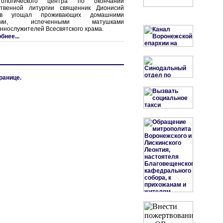
нтологического центра по окончании
твенной литургии священник Дионисий
ев угощал проживающих домашними
нами, испеченными матушками
ннослужителей Всесвятского храма.
бнее...
ранице.