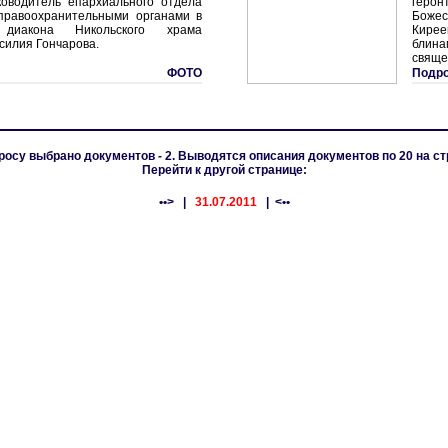
ководитель епархиального отдела
геро
правоохранительными органами в
Божес
 диакона Никольского храма
Кире
силия Гончарова.
бли
свяще
ФОТО
Подро
росу выбрано документов - 2. Выводятся описания документов по 20 на ст
Перейти к другой странице:
••>
|
31.07.2011
| <••