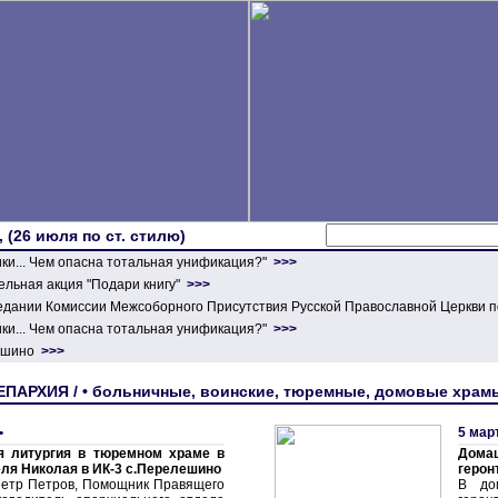
 (26 июля по ст. стилю)
ики... Чем опасна тотальная унификация?"
>>>
льная акция "Подари книгу"
>>>
едании Комиссии Межсоборного Присутствия Русской Православной Церкви п
ики... Чем опасна тотальная унификация?"
>>>
ершино
>>>
ЕПАРХИЯ / • больничные, воинские, тюремные, домовые храм
•
5 мар
я литургия в тюремном храме в
Дом
еля Николая в ИК-3 с.Перелешино
герон
етр Петров, Помощник Правящего
В до