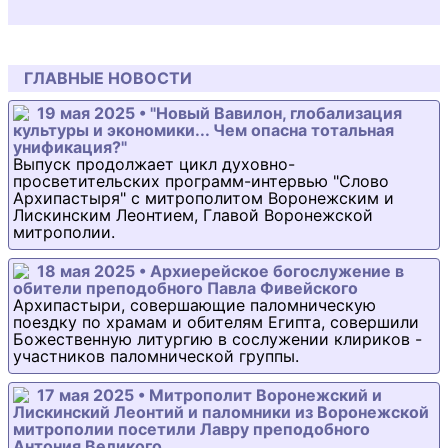
ГЛАВНЫЕ НОВОСТИ
19 мая 2025 • "Новый Вавилон, глобализация
культуры и экономики... Чем опасна тотальная
унификация?"
Выпуск продолжает цикл духовно-
просветительских программ-интервью "Слово
Архипастыря" с митрополитом Воронежским и
Лискинским Леонтием, Главой Воронежской
митрополии.
18 мая 2025 • Архиерейское богослужение в
обители преподобного Павла Фивейского
Архипастыри, совершающие паломническую
поездку по храмам и обителям Египта, совершили
Божественную литургию в сослужении клириков -
участников паломнической группы.
17 мая 2025 • Митрополит Воронежский и
Лискинский Леонтий и паломники из Воронежской
митрополии посетили Лавру преподобного
Антония Великого