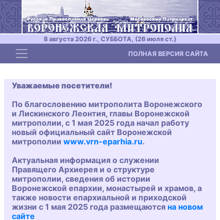
8 августа 2026 г., СУББОТА, (26 июля ст.)
Toggle navigation
ПОЛНАЯ ВЕРСИЯ САЙТА
Уважаемые посетители!
По благословению митрополита Воронежского
и Лискинского Леонтия, главы Воронежской
митрополии, с 1 мая 2025 года начал работу
новый официальный сайт Воронежской
митрополии
www.vrn-eparhia.ru
.
Актуальная информация о служении
Правящего Архиерея и о структуре
митрополии, сведения об истории
Воронежской епархии, монастырей и храмов, а
также новости епархиальной и приходской
жизни с 1 мая 2025 года размещаются
на новом
сайте