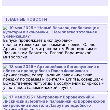
ГЛАВНЫЕ НОВОСТИ
19 мая 2025 • "Новый Вавилон, глобализация
культуры и экономики... Чем опасна тотальная
унификация?"
Выпуск продолжает цикл духовно-
просветительских программ-интервью "Слово
Архипастыря" с митрополитом Воронежским и
Лискинским Леонтием, Главой Воронежской
митрополии.
18 мая 2025 • Архиерейское богослужение в
обители преподобного Павла Фивейского
Архипастыри, совершающие паломническую
поездку по храмам и обителям Египта, совершили
Божественную литургию в сослужении клириков -
участников паломнической группы.
17 мая 2025 • Митрополит Воронежский и
Лискинский Леонтий и паломники из Воронежской
митрополии посетили Лавру преподобного
Антония Великого