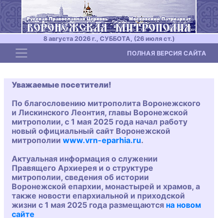
8 августа 2026 г., СУББОТА, (26 июля ст.)
Toggle navigation
ПОЛНАЯ ВЕРСИЯ САЙТА
Уважаемые посетители!
По благословению митрополита Воронежского
и Лискинского Леонтия, главы Воронежской
митрополии, с 1 мая 2025 года начал работу
новый официальный сайт Воронежской
митрополии
www.vrn-eparhia.ru
.
Актуальная информация о служении
Правящего Архиерея и о структуре
митрополии, сведения об истории
Воронежской епархии, монастырей и храмов, а
также новости епархиальной и приходской
жизни с 1 мая 2025 года размещаются
на новом
сайте