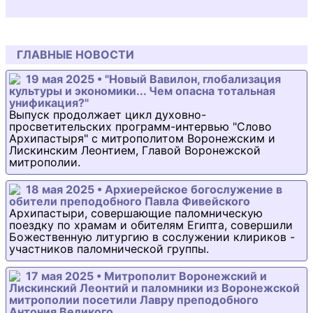
ГЛАВНЫЕ НОВОСТИ
19 мая 2025 • "Новый Вавилон, глобализация
культуры и экономики... Чем опасна тотальная
унификация?"
Выпуск продолжает цикл духовно-
просветительских программ-интервью "Слово
Архипастыря" с митрополитом Воронежским и
Лискинским Леонтием, Главой Воронежской
митрополии.
18 мая 2025 • Архиерейское богослужение в
обители преподобного Павла Фивейского
Архипастыри, совершающие паломническую
поездку по храмам и обителям Египта, совершили
Божественную литургию в сослужении клириков -
участников паломнической группы.
17 мая 2025 • Митрополит Воронежский и
Лискинский Леонтий и паломники из Воронежской
митрополии посетили Лавру преподобного
Антония Великого