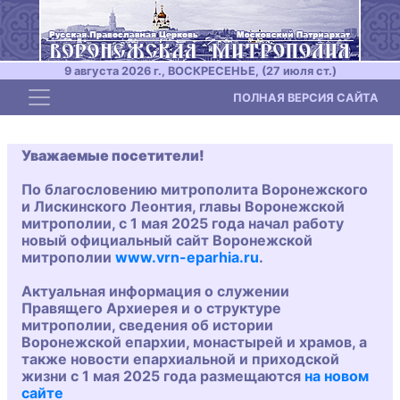
9 августа 2026 г., ВОСКРЕСЕНЬЕ, (27 июля ст.)
Toggle navigation
ПОЛНАЯ ВЕРСИЯ САЙТА
Уважаемые посетители!
По благословению митрополита Воронежского
и Лискинского Леонтия, главы Воронежской
митрополии, с 1 мая 2025 года начал работу
новый официальный сайт Воронежской
митрополии
www.vrn-eparhia.ru
.
Актуальная информация о служении
Правящего Архиерея и о структуре
митрополии, сведения об истории
Воронежской епархии, монастырей и храмов, а
также новости епархиальной и приходской
жизни с 1 мая 2025 года размещаются
на новом
сайте