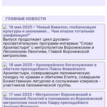
ГЛАВНЫЕ НОВОСТИ
19 мая 2025 • "Новый Вавилон, глобализация
культуры и экономики... Чем опасна тотальная
унификация?"
Выпуск продолжает цикл духовно-
просветительских программ-интервью "Слово
Архипастыря" с митрополитом Воронежским и
Лискинским Леонтием, Главой Воронежской
митрополии.
18 мая 2025 • Архиерейское богослужение в
обители преподобного Павла Фивейского
Архипастыри, совершающие паломническую
поездку по храмам и обителям Египта, совершили
Божественную литургию в сослужении клириков -
участников паломнической группы.
17 мая 2025 • Митрополит Воронежский и
Лискинский Леонтий и паломники из Воронежской
митрополии посетили Лавру преподобного
Антония Великого