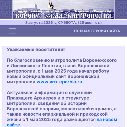
8 августа 2026 г., СУББОТА, (26 июля ст.)
Toggle navigation
ПОЛНАЯ ВЕРСИЯ САЙТА
Уважаемые посетители!
По благословению митрополита Воронежского
и Лискинского Леонтия, главы Воронежской
митрополии, с 1 мая 2025 года начал работу
новый официальный сайт Воронежской
митрополии
www.vrn-eparhia.ru
.
Актуальная информация о служении
Правящего Архиерея и о структуре
митрополии, сведения об истории
Воронежской епархии, монастырей и храмов, а
также новости епархиальной и приходской
жизни с 1 мая 2025 года размещаются
на новом
сайте