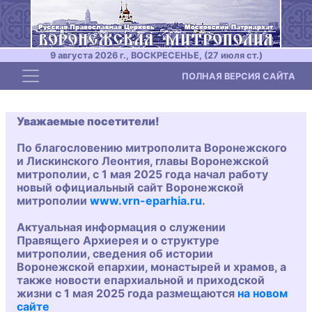
9 августа 2026 г., ВОСКРЕСЕНЬЕ, (27 июля ст.)
Toggle navigation
ПОЛНАЯ ВЕРСИЯ САЙТА
Уважаемые посетители!
По благословению митрополита Воронежского
и Лискинского Леонтия, главы Воронежской
митрополии, с 1 мая 2025 года начал работу
новый официальный сайт Воронежской
митрополии
www.vrn-eparhia.ru
.
Актуальная информация о служении
Правящего Архиерея и о структуре
митрополии, сведения об истории
Воронежской епархии, монастырей и храмов, а
также новости епархиальной и приходской
жизни с 1 мая 2025 года размещаются
на новом
сайте