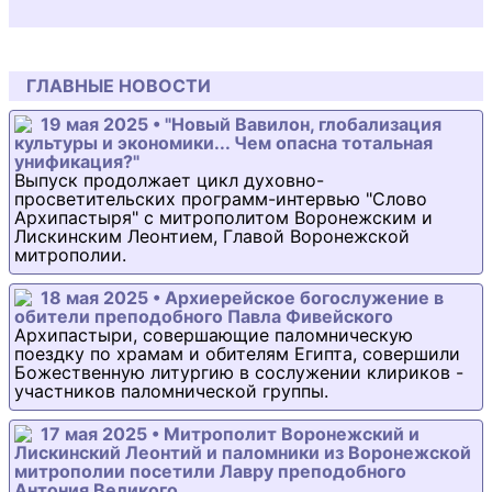
ГЛАВНЫЕ НОВОСТИ
19 мая 2025 • "Новый Вавилон, глобализация
культуры и экономики... Чем опасна тотальная
унификация?"
Выпуск продолжает цикл духовно-
просветительских программ-интервью "Слово
Архипастыря" с митрополитом Воронежским и
Лискинским Леонтием, Главой Воронежской
митрополии.
18 мая 2025 • Архиерейское богослужение в
обители преподобного Павла Фивейского
Архипастыри, совершающие паломническую
поездку по храмам и обителям Египта, совершили
Божественную литургию в сослужении клириков -
участников паломнической группы.
17 мая 2025 • Митрополит Воронежский и
Лискинский Леонтий и паломники из Воронежской
митрополии посетили Лавру преподобного
Антония Великого