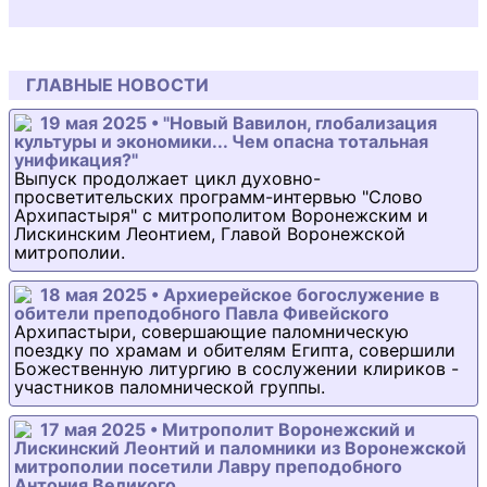
ГЛАВНЫЕ НОВОСТИ
19 мая 2025 • "Новый Вавилон, глобализация
культуры и экономики... Чем опасна тотальная
унификация?"
Выпуск продолжает цикл духовно-
просветительских программ-интервью "Слово
Архипастыря" с митрополитом Воронежским и
Лискинским Леонтием, Главой Воронежской
митрополии.
18 мая 2025 • Архиерейское богослужение в
обители преподобного Павла Фивейского
Архипастыри, совершающие паломническую
поездку по храмам и обителям Египта, совершили
Божественную литургию в сослужении клириков -
участников паломнической группы.
17 мая 2025 • Митрополит Воронежский и
Лискинский Леонтий и паломники из Воронежской
митрополии посетили Лавру преподобного
Антония Великого