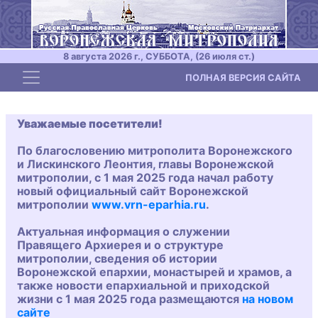
8 августа 2026 г., СУББОТА, (26 июля ст.)
Toggle navigation
ПОЛНАЯ ВЕРСИЯ САЙТА
Уважаемые посетители!
По благословению митрополита Воронежского
и Лискинского Леонтия, главы Воронежской
митрополии, с 1 мая 2025 года начал работу
новый официальный сайт Воронежской
митрополии
www.vrn-eparhia.ru
.
Актуальная информация о служении
Правящего Архиерея и о структуре
митрополии, сведения об истории
Воронежской епархии, монастырей и храмов, а
также новости епархиальной и приходской
жизни с 1 мая 2025 года размещаются
на новом
сайте