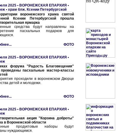
реля 2025 •
ВОРОНЕЖСКАЯ ЕПАРХИЯ
•
еж • храм блж. Ксении Петербургской
ерритории воронежского храма святой
енной Ксении Петербургской прошла
творительная ярмарка
ченные средства будут направлены на
бретение пасхальных подарков для
ющихся.
бнее...
ФОТО
реля 2025 •
ВОРОНЕЖСКАЯ ЕПАРХИЯ
•
неж
мках форума "Радость Благовещения"
 проведены пасхальные мастер-классы
етей
риятия проходили в воронежском Дворце
ества детей и молодежи.
бнее...
ФОТО
реля 2025 •
ВОРОНЕЖСКАЯ ЕПАРХИЯ
•
неж
творительная акция "Корзина доброты"
а в Воронежской области
анные продуктовые наборы будут
аны нуждающимся.