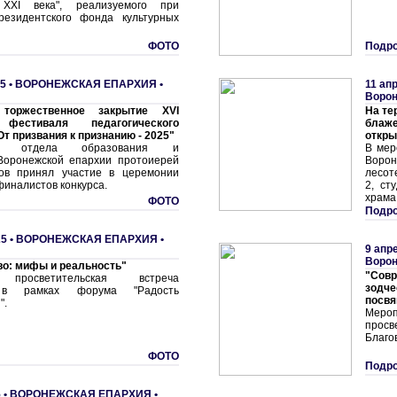
 XXI века", реализуемого при
резидентского фонда культурных
ФОТО
Подро
5 •
ВОРОНЕЖСКАЯ ЕПАРХИЯ
•
11 ап
Ворон
 торжественное закрытие XVI
На те
 фестиваля педагогического
блаже
т призвания к признанию - 2025"
откры
ель отдела образования и
В мер
Воронежской епархии протоиерей
Вор
ов принял участие в церемонии
лесот
иналистов конкурса.
2, ст
храма
ФОТО
Подро
5 •
ВОРОНЕЖСКАЯ ЕПАРХИЯ
•
9 апр
Воро
о: мифы и реальность"
"Сов
 просветительская встреча
зодче
 в рамках форума "Радость
посвя
".
Мероп
прос
Благо
ФОТО
Подро
 •
ВОРОНЕЖСКАЯ ЕПАРХИЯ
•