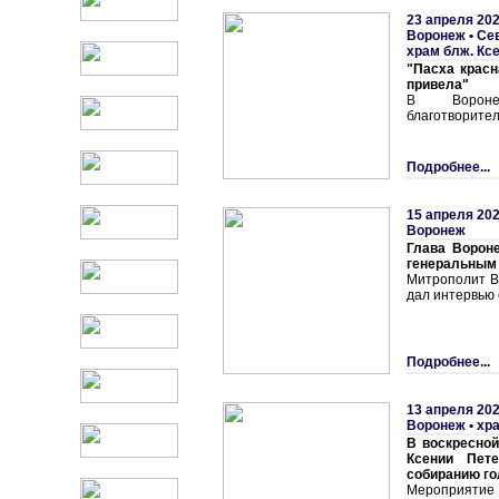
23 апреля 202
Воронеж
•
Се
храм блж. Кс
"Пасха красн
привела"
В Вороне
благотворител
Подробнее...
15 апреля 202
Воронеж
Глава Ворон
генеральным
Митрополит В
дал интервью 
Подробнее...
13 апреля 202
Воронеж • хр
В воскресной
Ксении Пете
собиранию г
Мероприятие