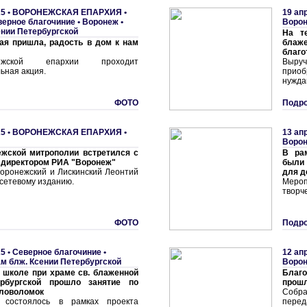
5 •
ВОРОНЕЖСКАЯ ЕПАРХИЯ
•
19 ап
верное благочиние
•
Воронеж •
Ворон
ении Петербургской
На т
ая пришла, радость в дом к нам
блаж
благо
жской епархии проходит
Выру
ьная акция.
прио
нужда
ФОТО
Подро
5 •
ВОРОНЕЖСКАЯ ЕПАРХИЯ
•
13 ап
Воро
ежской митрополии встретился с
В ра
 директором РИА "Воронеж"
были
оронежский и Лискинский Леонтий
для д
сетевому изданию.
Мероп
творч
ФОТО
Подро
5 •
Северное благочиние
•
12 ап
ам блж. Ксении Петербургской
Воро
 школе при храме св. блаженной
Благо
рбургской прошло занятие по
прошл
оловоломок
Собр
 состоялось в рамках проекта
перед