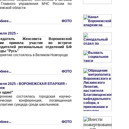
 Главного управления МЧС России по
ежской области.
бнее...
ФОТО
реля 2025 •
седатель Женсовета Воронежской
хии приняла участие во встрече
водителей региональных отделений БФ
еды "Русь"
риятие состоялось в Великом Новгороде.
бнее...
ФОТО
реля 2025 •
ВОРОНЕЖСКАЯ ЕПАРХИЯ
•
неж
е один!"
ронеже состоялась городская научно-
тическая конференция, посвященная
лактике суицида среди школьников.
бнее...
ФОТО