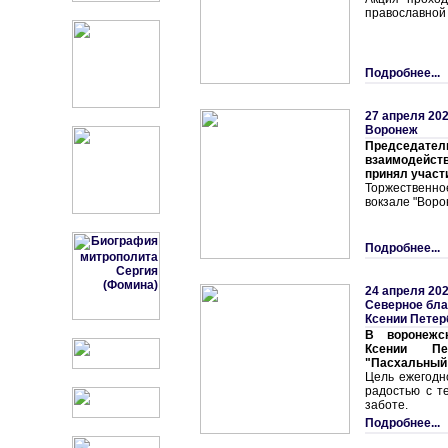
православной 
Подробнее...
27 апреля 202
Воронеж
Председа
взаимодейс
принял участ
Торжественн
вокзале "Воро
Подробнее...
24 апреля 202
Северное бла
Ксении Петер
В воронежс
Ксении Пе
"Пасхальный
Цель ежегодн
радостью с т
заботе.
Подробнее...