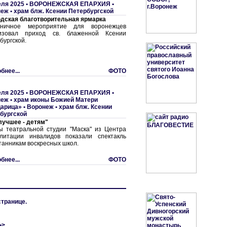
еля 2025 •
ВОРОНЕЖСКАЯ ЕПАРХИЯ
•
еж • храм блж. Ксении Петербургской
дская благотворительная ярмарка
дничное мероприятие для воронежцев
низовал приход св. блаженной Ксении
бургской.
бнее...
ФОТО
еля 2025 •
ВОРОНЕЖСКАЯ ЕПАРХИЯ
•
еж • храм иконы Божией Матери
арица»
•
Воронеж • храм блж. Ксении
бургской
лучшее - детям"
ы театральной студии "Маска" из Центра
литации инвалидов показали спектакль
танникам воскресных школ.
бнее...
ФОТО
странице.
•>