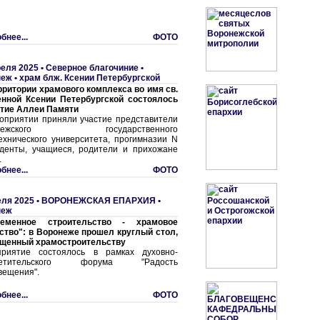
бнее...
ФОТО
реля 2025 •
Северное благочиние
•
еж • храм блж. Ксении Петербургской
рритории храмового комплекса во имя св.
нной Ксении Петербургской состоялось
тие Аллеи Памяти
оприятии приняли участие представители
онежского государственного
ехнического университета, прогимназии N
уденты, учащиеся, родители и прихожане
.
бнее...
ФОТО
еля 2025 •
ВОРОНЕЖСКАЯ ЕПАРХИЯ
•
неж
ременное строительство - храмовое
ство": в Воронеже прошел круглый стол,
щенный храмостроительству
риятие состоялось в рамках духовно-
ветительского форума "Радость
вещения".
бнее...
ФОТО