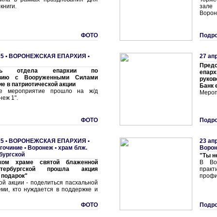
книги.
зале
Ворон
ФОТО
Подро
5 •
ВОРОНЕЖСКАЯ ЕПАРХИЯ
•
27 ап
Пред
тель отдела епархии по
епар
твию с Вооруженными Силами
руко
ие в патриотической акции
Банк 
ое мероприятие прошло на ж/д
Мероп
неж 1".
ФОТО
Подро
5 •
ВОРОНЕЖСКАЯ ЕПАРХИЯ
•
23 ап
гочиние
•
Воронеж • храм блж.
Воро
бургской
"Ты н
ком храме святой блаженной
В Во
тербургской прошла акция
прак
 подарок"
профи
ой акции - поделиться пасхальной
еми, кто нуждается в поддержке и
ФОТО
Подро