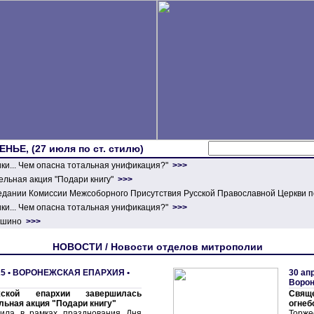
ЕНЬЕ, (27 июля по ст. стилю)
ики... Чем опасна тотальная унификация?"
>>>
льная акция "Подари книгу"
>>>
едании Комиссии Межсоборного Присутствия Русской Православной Церкви п
ики... Чем опасна тотальная унификация?"
>>>
ершино
>>>
НОВОСТИ / Новости отделов митрополии
5 •
ВОРОНЕЖСКАЯ ЕПАРХИЯ
•
30 ап
Воро
ской епархии завершилась
Свя
льная акция "Подари книгу"
огнеб
дила в рамках празднования Дня
Торже