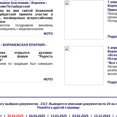
7 апр
верное благочиние
•
Воронеж •
Ворон
ении Петербургской
Прихо
ама во имя святой блаженной
Праз
рбургской приняли участие в
орга
х, посвященных всероссийскому
Петер
ных
ужители поздравили виновниц
пообщались с медперсоналом.
ФОТО
Подро
 •
ВОРОНЕЖСКАЯ ЕПАРХИЯ
•
5 апр
Ворон
же открылся духовно-
«Всец
ельский форум "Радость
Петер
я"
"Все 
тием по традиции был совершен
Актер
реаби
воспи
ФОТО
Подро
су выбрано документов - 2117. Выводятся описания документов по 20 на 
Перейти к другой странице:
•>
|
30.04.2025
|
04.04.2025
|
13.03.2025
|
03.02.2025
|
13.12.2024
|
•