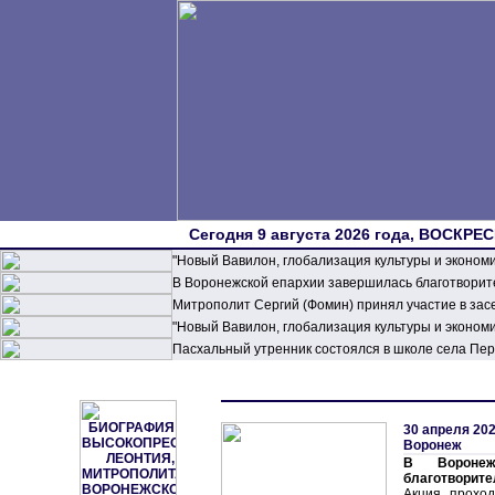
Сегодня 9 августа 2026 года, ВОСКРЕС
"Новый Вавилон, глобализация культуры и эконом
В Воронежской епархии завершилась благотворите
Митрополит Сергий (Фомин) принял участие в зас
"Новый Вавилон, глобализация культуры и эконом
Пасхальный утренник состоялся в школе села П
30 апреля 202
Воронеж
В Воронеж
благотворите
Акция прохо