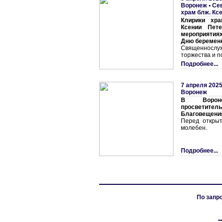
Воронеж
•
Се
храм блж. Кс
Клирики хр
Ксении Пете
мероприятия
Дню беремен
Священносл
торжества и 
Подробнее...
7 апреля 2025
Воронеж
В Вороне
просветит
Благовещени
Перед откры
молебен.
Подробнее...
По запро
•