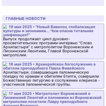
ГЛАВНЫЕ НОВОСТИ
19 мая 2025 • "Новый Вавилон, глобализация
культуры и экономики... Чем опасна тотальная
унификация?"
Выпуск продолжает цикл духовно-
просветительских программ-интервью "Слово
Архипастыря" с митрополитом Воронежским и
Лискинским Леонтием, Главой Воронежской
митрополии.
18 мая 2025 • Архиерейское богослужение в
обители преподобного Павла Фивейского
Архипастыри, совершающие паломническую
поездку по храмам и обителям Египта, совершили
Божественную литургию в сослужении клириков -
участников паломнической группы.
17 мая 2025 • Митрополит Воронежский и
Лискинский Леонтий и паломники из Воронежской
митрополии посетили Лавру преподобного
Антония Великого