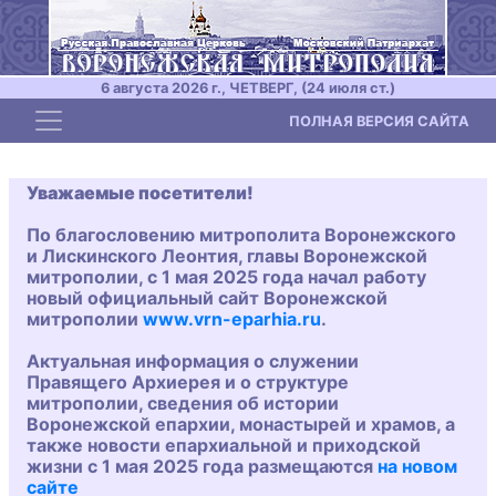
6 августа 2026 г., ЧЕТВЕРГ, (24 июля ст.)
Toggle navigation
ПОЛНАЯ ВЕРСИЯ САЙТА
Уважаемые посетители!
По благословению митрополита Воронежского
и Лискинского Леонтия, главы Воронежской
митрополии, с 1 мая 2025 года начал работу
новый официальный сайт Воронежской
митрополии
www.vrn-eparhia.ru
.
Актуальная информация о служении
Правящего Архиерея и о структуре
митрополии, сведения об истории
Воронежской епархии, монастырей и храмов, а
также новости епархиальной и приходской
жизни с 1 мая 2025 года размещаются
на новом
сайте