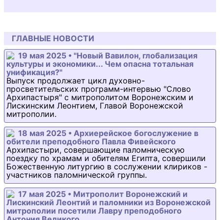
ГЛАВНЫЕ НОВОСТИ
19 мая 2025 • "Новый Вавилон, глобализация
культуры и экономики... Чем опасна тотальная
унификация?"
Выпуск продолжает цикл духовно-
просветительских программ-интервью "Слово
Архипастыря" с митрополитом Воронежским и
Лискинским Леонтием, Главой Воронежской
митрополии.
18 мая 2025 • Архиерейское богослужение в
обители преподобного Павла Фивейского
Архипастыри, совершающие паломническую
поездку по храмам и обителям Египта, совершили
Божественную литургию в сослужении клириков -
участников паломнической группы.
17 мая 2025 • Митрополит Воронежский и
Лискинский Леонтий и паломники из Воронежской
митрополии посетили Лавру преподобного
Антония Великого