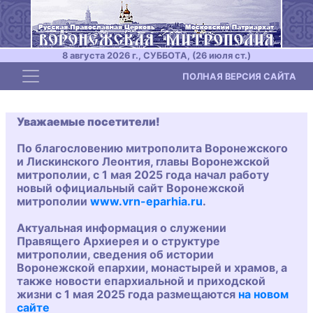
8 августа 2026 г., СУББОТА, (26 июля ст.)
Toggle navigation
ПОЛНАЯ ВЕРСИЯ САЙТА
Уважаемые посетители!
По благословению митрополита Воронежского
и Лискинского Леонтия, главы Воронежской
митрополии, с 1 мая 2025 года начал работу
новый официальный сайт Воронежской
митрополии
www.vrn-eparhia.ru
.
Актуальная информация о служении
Правящего Архиерея и о структуре
митрополии, сведения об истории
Воронежской епархии, монастырей и храмов, а
также новости епархиальной и приходской
жизни с 1 мая 2025 года размещаются
на новом
сайте