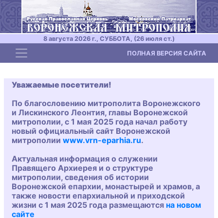
8 августа 2026 г., СУББОТА, (26 июля ст.)
Toggle navigation
ПОЛНАЯ ВЕРСИЯ САЙТА
Уважаемые посетители!
По благословению митрополита Воронежского
и Лискинского Леонтия, главы Воронежской
митрополии, с 1 мая 2025 года начал работу
новый официальный сайт Воронежской
митрополии
www.vrn-eparhia.ru
.
Актуальная информация о служении
Правящего Архиерея и о структуре
митрополии, сведения об истории
Воронежской епархии, монастырей и храмов, а
также новости епархиальной и приходской
жизни с 1 мая 2025 года размещаются
на новом
сайте