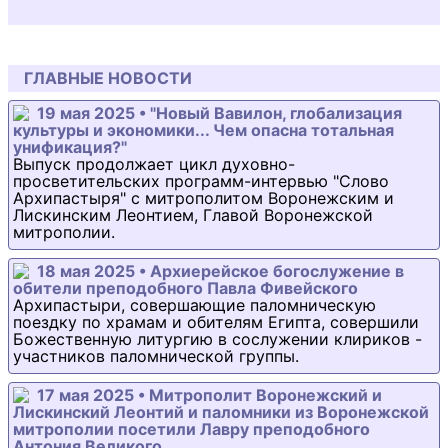
ГЛАВНЫЕ НОВОСТИ
19 мая 2025 • "Новый Вавилон, глобализация
культуры и экономики... Чем опасна тотальная
унификация?"
Выпуск продолжает цикл духовно-
просветительских программ-интервью "Слово
Архипастыря" с митрополитом Воронежским и
Лискинским Леонтием, Главой Воронежской
митрополии.
18 мая 2025 • Архиерейское богослужение в
обители преподобного Павла Фивейского
Архипастыри, совершающие паломническую
поездку по храмам и обителям Египта, совершили
Божественную литургию в сослужении клириков -
участников паломнической группы.
17 мая 2025 • Митрополит Воронежский и
Лискинский Леонтий и паломники из Воронежской
митрополии посетили Лавру преподобного
Антония Великого