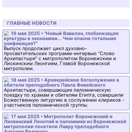
ГЛАВНЫЕ НОВОСТИ
19 мая 2025 • "Новый Вавилон, глобализация
культуры и экономики... Чем опасна тотальная
унификация?"
Выпуск продолжает цикл духовно-
просветительских программ-интервью "Слово
Архипастыря" с митрополитом Воронежским и
Лискинским Леонтием, Главой Воронежской
митрополии.
18 мая 2025 • Архиерейское богослужение в
обители преподобного Павла Фивейского
Архипастыри, совершающие паломническую
поездку по храмам и обителям Египта, совершили
Божественную литургию в сослужении клириков -
участников паломнической группы.
17 мая 2025 • Митрополит Воронежский и
Лискинский Леонтий и паломники из Воронежской
митрополии посетили Лавру преподобного
Антония Великого