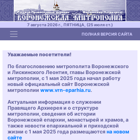
7 августа 2026 г., ПЯТНИЦА, (25 июля ст.)
Toggle navigation
ПОЛНАЯ ВЕРСИЯ САЙТА
Уважаемые посетители!
По благословению митрополита Воронежского
и Лискинского Леонтия, главы Воронежской
митрополии, с 1 мая 2025 года начал работу
новый официальный сайт Воронежской
митрополии
www.vrn-eparhia.ru
.
Актуальная информация о служении
Правящего Архиерея и о структуре
митрополии, сведения об истории
Воронежской епархии, монастырей и храмов, а
также новости епархиальной и приходской
жизни с 1 мая 2025 года размещаются
на новом
сайте