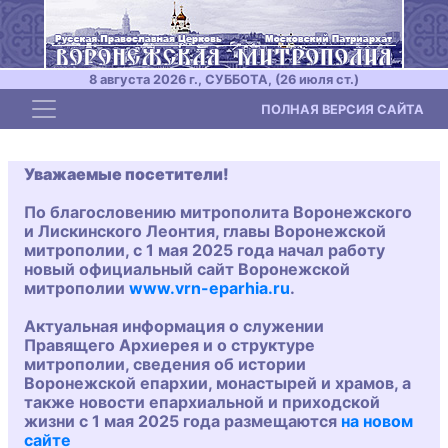
8 августа 2026 г., СУББОТА, (26 июля ст.)
Toggle navigation
ПОЛНАЯ ВЕРСИЯ САЙТА
Уважаемые посетители!
По благословению митрополита Воронежского
и Лискинского Леонтия, главы Воронежской
митрополии, с 1 мая 2025 года начал работу
новый официальный сайт Воронежской
митрополии
www.vrn-eparhia.ru
.
Актуальная информация о служении
Правящего Архиерея и о структуре
митрополии, сведения об истории
Воронежской епархии, монастырей и храмов, а
также новости епархиальной и приходской
жизни с 1 мая 2025 года размещаются
на новом
сайте