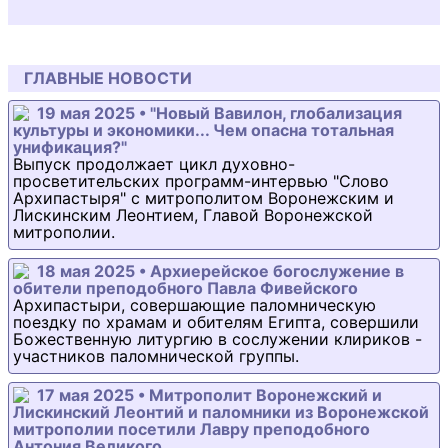
ГЛАВНЫЕ НОВОСТИ
19 мая 2025 • "Новый Вавилон, глобализация
культуры и экономики... Чем опасна тотальная
унификация?"
Выпуск продолжает цикл духовно-
просветительских программ-интервью "Слово
Архипастыря" с митрополитом Воронежским и
Лискинским Леонтием, Главой Воронежской
митрополии.
18 мая 2025 • Архиерейское богослужение в
обители преподобного Павла Фивейского
Архипастыри, совершающие паломническую
поездку по храмам и обителям Египта, совершили
Божественную литургию в сослужении клириков -
участников паломнической группы.
17 мая 2025 • Митрополит Воронежский и
Лискинский Леонтий и паломники из Воронежской
митрополии посетили Лавру преподобного
Антония Великого