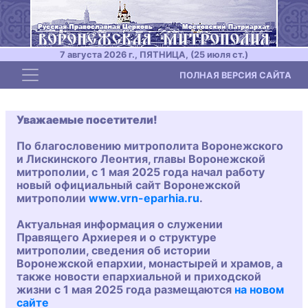
7 августа 2026 г., ПЯТНИЦА, (25 июля ст.)
Toggle navigation
ПОЛНАЯ ВЕРСИЯ САЙТА
Уважаемые посетители!
По благословению митрополита Воронежского
и Лискинского Леонтия, главы Воронежской
митрополии, с 1 мая 2025 года начал работу
новый официальный сайт Воронежской
митрополии
www.vrn-eparhia.ru
.
Актуальная информация о служении
Правящего Архиерея и о структуре
митрополии, сведения об истории
Воронежской епархии, монастырей и храмов, а
также новости епархиальной и приходской
жизни с 1 мая 2025 года размещаются
на новом
сайте