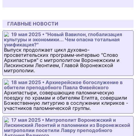
ГЛАВНЫЕ НОВОСТИ
19 мая 2025 • "Новый Вавилон, глобализация
культуры и экономики... Чем опасна тотальная
унификация?"
Выпуск продолжает цикл духовно-
просветительских программ-интервью "Слово
Архипастыря" с митрополитом Воронежским и
Лискинским Леонтием, Главой Воронежской
митрополии.
18 мая 2025 • Архиерейское богослужение в
обители преподобного Павла Фивейского
Архипастыри, совершающие паломническую
поездку по храмам и обителям Египта, совершили
Божественную литургию в сослужении клириков -
участников паломнической группы.
17 мая 2025 • Митрополит Воронежский и
Лискинский Леонтий и паломники из Воронежской
митрополии посетили Лавру преподобного
Антония Великого