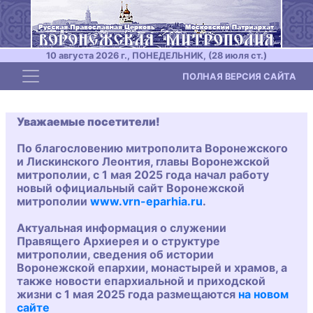
10 августа 2026 г., ПОНЕДЕЛЬНИК, (28 июля ст.)
Toggle navigation
ПОЛНАЯ ВЕРСИЯ САЙТА
Уважаемые посетители!
По благословению митрополита Воронежского
и Лискинского Леонтия, главы Воронежской
митрополии, с 1 мая 2025 года начал работу
новый официальный сайт Воронежской
митрополии
www.vrn-eparhia.ru
.
Актуальная информация о служении
Правящего Архиерея и о структуре
митрополии, сведения об истории
Воронежской епархии, монастырей и храмов, а
также новости епархиальной и приходской
жизни с 1 мая 2025 года размещаются
на новом
сайте