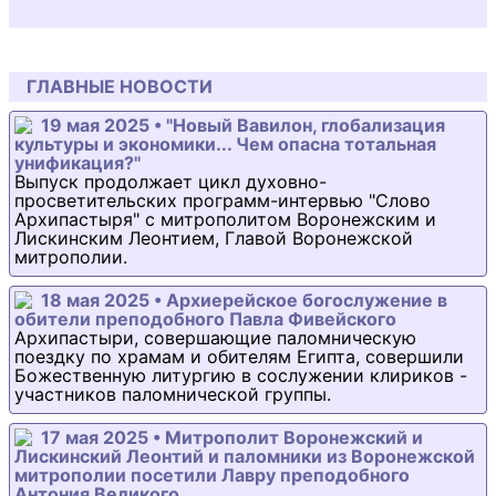
ГЛАВНЫЕ НОВОСТИ
19 мая 2025 • "Новый Вавилон, глобализация
культуры и экономики... Чем опасна тотальная
унификация?"
Выпуск продолжает цикл духовно-
просветительских программ-интервью "Слово
Архипастыря" с митрополитом Воронежским и
Лискинским Леонтием, Главой Воронежской
митрополии.
18 мая 2025 • Архиерейское богослужение в
обители преподобного Павла Фивейского
Архипастыри, совершающие паломническую
поездку по храмам и обителям Египта, совершили
Божественную литургию в сослужении клириков -
участников паломнической группы.
17 мая 2025 • Митрополит Воронежский и
Лискинский Леонтий и паломники из Воронежской
митрополии посетили Лавру преподобного
Антония Великого