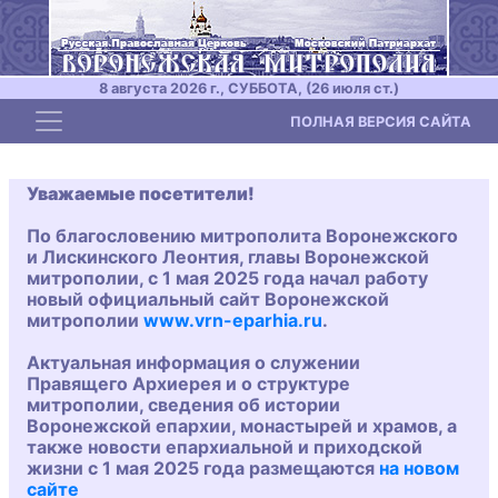
8 августа 2026 г., СУББОТА, (26 июля ст.)
Toggle navigation
ПОЛНАЯ ВЕРСИЯ САЙТА
Уважаемые посетители!
По благословению митрополита Воронежского
и Лискинского Леонтия, главы Воронежской
митрополии, с 1 мая 2025 года начал работу
новый официальный сайт Воронежской
митрополии
www.vrn-eparhia.ru
.
Актуальная информация о служении
Правящего Архиерея и о структуре
митрополии, сведения об истории
Воронежской епархии, монастырей и храмов, а
также новости епархиальной и приходской
жизни с 1 мая 2025 года размещаются
на новом
сайте