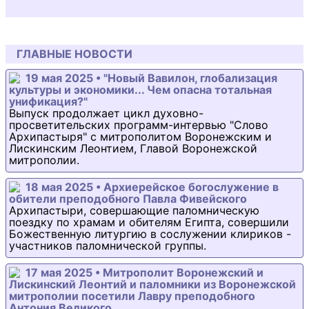
ГЛАВНЫЕ НОВОСТИ
19 мая 2025 • "Новый Вавилон, глобализация
культуры и экономики... Чем опасна тотальная
унификация?"
Выпуск продолжает цикл духовно-
просветительских программ-интервью "Слово
Архипастыря" с митрополитом Воронежским и
Лискинским Леонтием, Главой Воронежской
митрополии.
18 мая 2025 • Архиерейское богослужение в
обители преподобного Павла Фивейского
Архипастыри, совершающие паломническую
поездку по храмам и обителям Египта, совершили
Божественную литургию в сослужении клириков -
участников паломнической группы.
17 мая 2025 • Митрополит Воронежский и
Лискинский Леонтий и паломники из Воронежской
митрополии посетили Лавру преподобного
Антония Великого