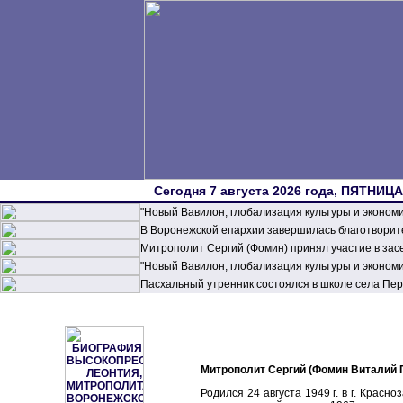
Сегодня 7 августа 2026 года, ПЯТНИЦА,
"Новый Вавилон, глобализация культуры и эконом
В Воронежской епархии завершилась благотворите
Митрополит Сергий (Фомин) принял участие в зас
"Новый Вавилон, глобализация культуры и эконом
Пасхальный утренник состоялся в школе села П
Митрополит Сергий (Фомин Виталий 
Родился 24 августа 1949 г. в г. Красн