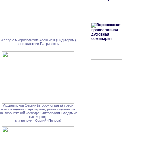
Беседа с митрополитом Алексием (Ридигером),
впоследствии Патриархом
Архиепископ Сергий (второй справа) среди
преосвященных архиереев, ранее служивших
на Воронежской кафедре: митрополит Владимир
(Котляров),
митрополит Сергий (Петров)