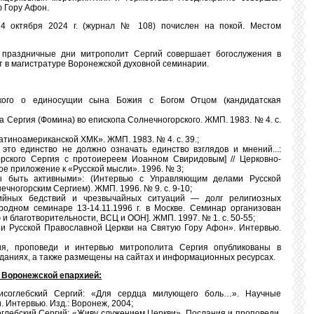
 Гору Афон.
4 октября 2024 г. (журнал № 108) почислен на покой. Местом
 праздничные дни митрополит Сергий совершает богослужения в
т в магистратуре Воронежской духовной семинарии.
кого о единосущии сына Божия с Богом Отцом (кандидатская
 Сергия (Фомина) во епископа Солнечногорского. ЖМП. 1983. № 4. с.
тиноамериканской ХМК». ЖМП. 1983. № 4. с. 39.;
это единство не должно означать единство взглядов и мнений...:
орского Сергия с протоиереем Иоанном Свиридовым] // Церковно-
е приложение к «Русской мысли». 1996. № 3;
 быть активными»: (Интервью с Управляющим делами Русской
чногорским Сергием). ЖМП. 1996. № 9. с. 9-10;
ийных бедствий и чрезвычайных ситуаций — долг религиозных
родном семинаре 13-14.11.1996 г. в Москве. Семинар организован
 благотворительности, ВСЦ и ООН]. ЖМП. 1997. № 1. с. 50-55;
и Русской Православной Церкви на Святую Гору Афон». Интервью.
ия, проповеди и интервью митрополита Сергия опубликованы в
зданиях, а также размещены на сайтах и информационных ресурсах.
 Воронежской епархией:
исоглебский Сергий: «Для сердца милующего боль…». Научные
 Интервью. Изд.: Воронеж, 2004;
глебский Сергий: «Живу служением Церкви». Послания и проповеди,