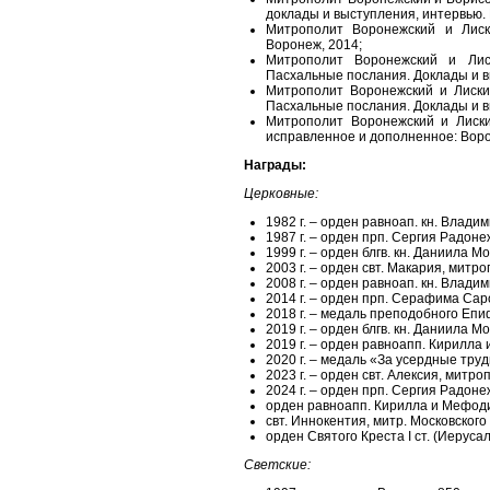
доклады и выступления, интервью. 
Митрополит Воронежский и Лиски
Воронеж, 2014;
Митрополит Воронежский и Лис
Пасхальные послания. Доклады и в
Митрополит Воронежский и Лискин
Пасхальные послания. Доклады и в
Митрополит Воронежский и Лискин
исправленное и дополненное: Воро
Награды:
Церковные:
1982 г. – орден равноап. кн. Владимир
1987 г. – орден прп. Сергия Радонежс
1999 г. – орден блгв. кн. Даниила Мос
2003 г. – орден свт. Макария, митроп
2008 г. – орден равноап. кн. Владим
2014 г. – орден прп. Серафима Саров
2018 г. – медаль преподобного Епиф
2019 г. – орден блгв. кн. Даниила Мос
2019 г. – орден равноапп. Кирилла
2020 г. – медаль «За усердные тру
2023 г. – орден свт. Алексия, митроп
2024 г. – орден прп. Сергия Радонежс
орден равноапп. Кирилла и Мефодия 
свт. Иннокентия, митр. Московского
орден Святого Креста I ст. (Иерус
Светские: