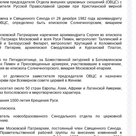
телем председателя Отдела внешних церковных сношений (ОВЦС) с
вителя Русской Православной Церкви при Христианской мирной
ена и Священного Синода от 28 декабря 1982 года архимандриту
ВЦС, определено быть епископом Солнечногорским, викарием
осковской Патриархии наречение архимандрита Сергия во епископа
Патриарх Московский и всея Руси Пимен, митрополит Таллинский и
й и Белорусский Филарет, митрополит Крутицкий и Коломенский
й Питирим, архиепископ Свердловский и Курганский Платон,
ю по Пятидесятнице, за Божественной литургией в Богоявленском
 Пимен и Преосвященные архиереи, участвовавшие в наречении,
я во епископа Солнечногорского, викария Московской епархии.
н от должности заместителя председателя ОВЦС и назначен
ркви при Всемирном совете церквей в Женеве.
осетил около 50 стран Европы, Азии, Африки и Латинской Америки,
х богословского и миротворческого характера.
вания 1000-летия Крещения Руси.
епископа.
тель новообразованного Синодального отдела по церковной
ению.
ами Московской Патриархии, постоянный член Священного Синода.
Правительственной рабочей группы по внесению изменений в