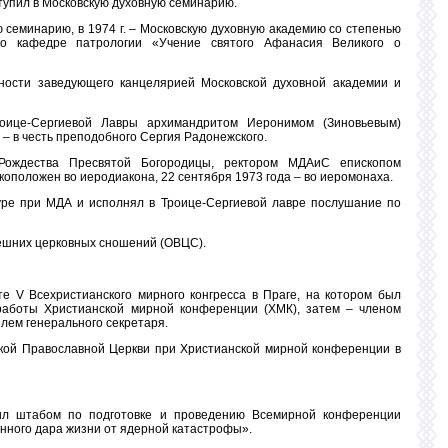
тупил в Московскую духовную семинарию.
ю семинарию, в 1974 г. – Московскую духовную академию со степенью
по кафедре патрологии «Учение святого Афанасия Великого о
ности заведующего канцелярией Московской духовной академии и
роице-Сергиевой Лавры архимандритом Иеронимом (Зиновьевым)
– в честь преподобного Сергия Радонежского.
 Рождества Пресвятой Богородицы, ректором МДАиС епископом
оположен во иеродиакона, 22 сентября 1973 года – во иеромонаха.
туре при МДА и исполнял в Троице-Сергиевой лавре послушание по
нешних церковных сношений (ОВЦС).
те V Всехристианского мирного конгресса в Праге, на котором был
аботы Христианской мирной конференции (ХМК), затем – членом
лем генерального секретаря.
сской Православной Церкви при Христианской мирной конференции в
.
ил штабом по подготовке и проведению Всемирной конференции
нного дара жизни от ядерной катастрофы».