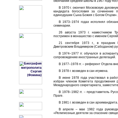
окончании средней школы в 1967 году пос
В 1970 г. окончил Московскую духовну
кандидата богословия за сочинение 
единодушии Сына Божия с Богом Отцом».
В 1973–1974 годах исполнял обязан
семинарии.
26 августа 1973 г. наместником Т
пострижен в монашество с именем Сергий 
21 сентября 1973 г., в праздник
Дмитровским Владимиром (Сабоданом) рук
В 1974–1977 гг. обучался в аспиран
сопровождению иностранных делегаций.
В 1977–1978 гг. – референт Отдела в
В 1978 г. возведен в сан игумена.
В июне 1978 года участвовал в рабо
избран членом Комитета продолжения р
Международного секретариата, заместите
В 1978–1982 гг. – представитель Ру
Праге.
В 1981 г. возведен в сан архимандрита
В апреле – мае 1982 года руковод
«Религиозные деятели за спасение свяще