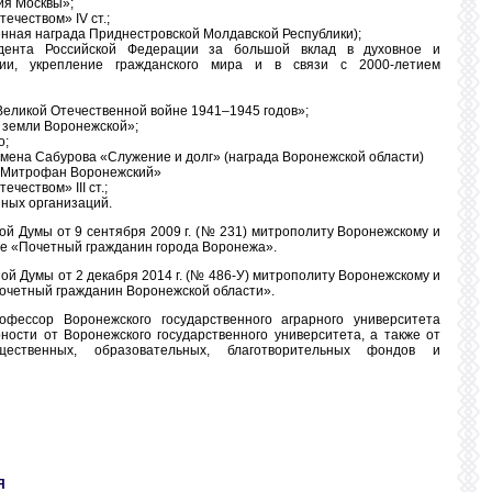
тия Москвы»;
течеством» IV ст.;
венная награда Приднестровской Молдавской Республики);
идента Российской Федерации за большой вклад в духовное и
сии, укрепление гражданского мира и в связи с 2000-летием
 Великой Отечественной войне 1941–1945 годов»;
о земли Воронежской»;
о;
Семена Сабурова «Служение и долг» (награда Воронежской области)
ь Митрофан Воронежский»
ечеством» III ст.;
ных организаций.
й Думы от 9 сентября 2009 г. (№ 231) митрополиту Воронежскому и
ие «Почетный гражданин города Воронежа».
й Думы от 2 декабря 2014 г. (№ 486-У) митрополиту Воронежскому и
очетный гражданин Воронежской области».
фессор Воронежского государственного аграрного университета
ности от Воронежского государственного университета, а также от
бщественных, образовательных, благотворительных фондов и
Я