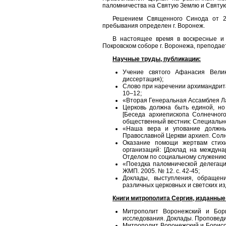
паломничества на Святую Землю и Святую
Решением Священного Синода от 2
пребывания определен г. Воронеж.
В настоящее время в воскресные и
Покровском соборе г. Воронежа, преподае
Научные труды, публикации:
Учение святого Афанасия Вели
диссертация);
Слово при наречении архимандрита
10–12;
«Вторая Генеральная Ассамблея Ла
Церковь должна быть единой, но 
[Беседа архиепископа Солнечног
общественный вестник: Специально
«Наша вера и упование должны
Православной Церкви архиеп. Солне
Оказание помощи жертвам стих
организаций: [Доклад на междуна
Отделом по социальному служению и
«Поездка паломнической делегаци
ЖМП. 2005. № 12. с. 42-45;
Доклады, выступления, обращен
различных церковных и светских и
Книги митрополита Сергия, изданные
Митрополит Воронежский и Бор
исследования. Доклады. Проповеди.
Митрополит Воронежский и Борисо