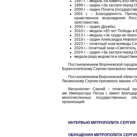
1997 г. – медаль «В память 850-ле
1999 г. – орден «За заслуги перед О
2000 г. – орден Почета (государст
2001 г. – Благодарность През
нравственное возрождение Рос
христианства;
2004 г. – орден Дружбы;
2010 г. – медаль «65 лет Победы в
2013 г. – медаль «За труды во благ
2019 г. – орден Александра Невског
2023 г. – почетный знак воеводы 
2024 г.– почетный знак «Святител
2024 г. – орден «За заслуги перед От
медали ряда ведомств и обществен
Постановлением Воронежской городско
Борисоглебскому Сергию присвоено зван
Постановлением Воронежской областно
Лискинскому Сергию присвоено звание «П
Митрополит Сергий – почетный про
им. Императора Петра I, имеет благодар
многочисленных государственных, о
организаций.
ИНТЕРВЬЮ МИТРОПОЛИТА СЕРГИЯ
ОБРАЩЕНИЯ МИТРОПОЛИТА СЕРГИ