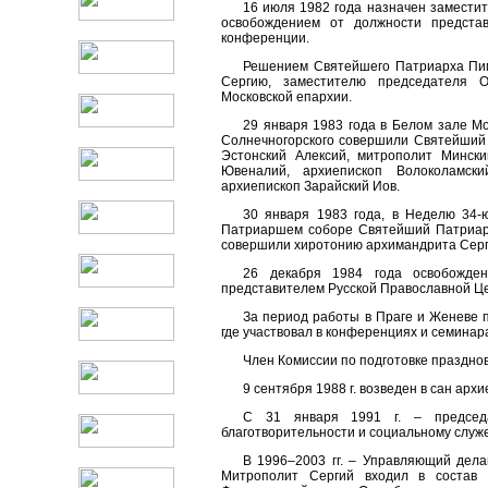
16 июля 1982 года назначен замести
освобождением от должности предста
конференции.
Решением Святейшего Патриарха Пим
Сергию, заместителю председателя О
Московской епархии.
29 января 1983 года в Белом зале М
Солнечногорского совершили Святейший 
Эстонский Алексий, митрополит Мински
Ювеналий, архиепископ Волоколамски
архиепископ Зарайский Иов.
30 января 1983 года, в Неделю 34-
Патриаршем соборе Святейший Патриарх
совершили хиротонию архимандрита Серги
26 декабря 1984 года освобожде
представителем Русской Православной Це
За период работы в Праге и Женеве п
где участвовал в конференциях и семинара
Член Комиссии по подготовке праздно
9 сентября 1988 г. возведен в сан архи
С 31 января 1991 г. – председа
благотворительности и социальному служ
В 1996–2003 гг. – Управляющий дел
Митрополит Сергий входил в состав 