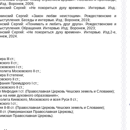
Изд.: Воронеж, 2009;
нский Сергий: «Не покориться духу времени». Интервью. Изд.:
кинский Сергий: «Закон любви неистощим». Рождественские и
ыступления. Беседы и интервью. Изд.: Воронеж, 2019;
ский Сергий: «Понимать и любить друг друга». Рождественские и
ыступления. Обращения. Интервью. Изд.: Воронеж, 2023;
ский Сергий: «Не покориться духу времени». Интервью. Изд.2-е,
неж, 2024.
а III ст.;
кого II ст.;
ковского I ст.;
олита Московского II ст.;
ира II степени;
ского II ст.;
ания Премудрого I ст.;
ковского II ст.;
 и Мефодия I ст. (Православная Церковь Чешских земель и Словакии);
ды на ниве духовного образования»;
олита Киевского, Московского и всея Руси II ст.;
кого I ст.;
II-III ст. (Православная Церковь Чешских земель и Словакии);
 II ст. (Американская Православная Церковь);
алимская Православная Церковь).