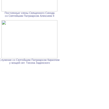
Постоянные члены Священного Синода
со Святейшим Патриархом Алексием II
Служение со Святейшим Патриархом Кириллом
у мощей свт. Тихона Задонского