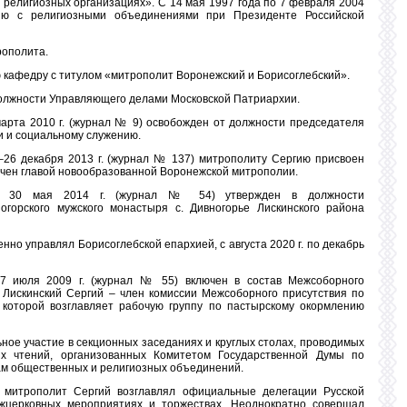
 религиозных организациях». С 14 мая 1997 года по 7 февраля 2004
ию с религиозными объединениями при Президенте Российской
рополита.
ю кафедру с титулом «митрополит Воронежский и Борисоглебский».
должности Управляющего делами Московской Патриархии.
рта 2010 г. (журнал № 9) освобожден от должности председателя
и и социальному служению.
26 декабря 2013 г. (журнал № 137) митрополиту Сергию присвоен
ачен главой новообразованной Воронежской митрополии.
т 30 мая 2014 г. (журнал № 54) утвержден в должности
огорского мужского монастыря с. Дивногорье Лискинского района
менно управлял Борисоглебской епархией, с августа 2020 г. по декабрь
7 июля 2009 г. (журнал № 55) включен в состав Межсоборного
 Лискинский Сергий – член комиссии Межсоборного присутствия по
 которой возглавляет рабочую группу по пастырскому окормлению
ое участие в секционных заседаниях и круглых столах, проводимых
их чтений, организованных Комитетом Государственной Думы по
ам общественных и религиозных объединений.
 митрополит Сергий возглавлял официальные делегации Русской
жцерковных мероприятиях и торжествах. Неоднократно совершал