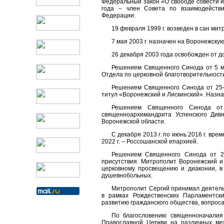
Федеральный закон «О свободе совести и
года – член Совета по взаимодейств
Федерации.
19 февраля 1999 г. возведен в сан мит
7 мая 2003 г. назначен на Воронежску
26 декабря 2003 года освобожден от 
Решением Священного Синода от 5 ма
Отдела по церковной благотворительност
Решением Священного Синода от 25–
титул «Воронежский и Лискинский». Назн
Решением Священного Синода о
священноархимандрита Успенского Дивн
Воронежской области.
С декабря 2013 г. по июнь 2016 г. вре
2022 г. – Россошанской епархией.
Решением Священного Синода от 2
присутствия. Митрополит Воронежский и
церковному просвещению и диаконии, в
душевнобольных.
Митрополит Сергий принимал деятельн
в рамках Рождественских Парламентск
развитию гражданского общества, вопрос
По благословению священноначалия
Православной Церкви на различных ме