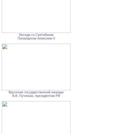
Беседа со Святейшим
Патриархом Алексием II
Вручение государственной награды
В.В. Путиным, презедентом РФ