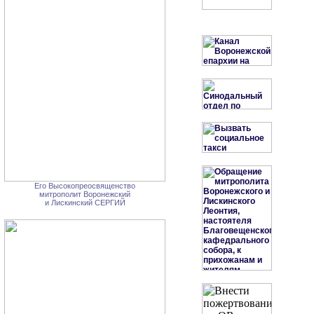
Его Высокопреосвященство
митрополит Воронежский
и Лискинский СЕРГИЙ