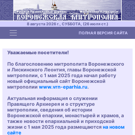
8 августа 2026 г., СУББОТА, (26 июля ст.)
Toggle navigation
ПОЛНАЯ ВЕРСИЯ САЙТА
Уважаемые посетители!
По благословению митрополита Воронежского
и Лискинского Леонтия, главы Воронежской
митрополии, с 1 мая 2025 года начал работу
новый официальный сайт Воронежской
митрополии
www.vrn-eparhia.ru
.
Актуальная информация о служении
Правящего Архиерея и о структуре
митрополии, сведения об истории
Воронежской епархии, монастырей и храмов, а
также новости епархиальной и приходской
жизни с 1 мая 2025 года размещаются
на новом
сайте