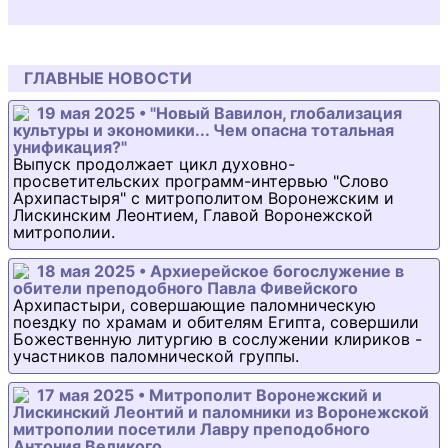
ГЛАВНЫЕ НОВОСТИ
19 мая 2025 • "Новый Вавилон, глобализация
культуры и экономики... Чем опасна тотальная
унификация?"
Выпуск продолжает цикл духовно-
просветительских программ-интервью "Слово
Архипастыря" с митрополитом Воронежским и
Лискинским Леонтием, Главой Воронежской
митрополии.
18 мая 2025 • Архиерейское богослужение в
обители преподобного Павла Фивейского
Архипастыри, совершающие паломническую
поездку по храмам и обителям Египта, совершили
Божественную литургию в сослужении клириков -
участников паломнической группы.
17 мая 2025 • Митрополит Воронежский и
Лискинский Леонтий и паломники из Воронежской
митрополии посетили Лавру преподобного
Антония Великого