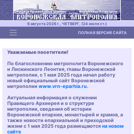
6 августа 2026 г., ЧЕТВЕРГ, (24 июля ст.)
Toggle navigation
ПОЛНАЯ ВЕРСИЯ САЙТА
Уважаемые посетители!
По благословению митрополита Воронежского
и Лискинского Леонтия, главы Воронежской
митрополии, с 1 мая 2025 года начал работу
новый официальный сайт Воронежской
митрополии
www.vrn-eparhia.ru
.
Актуальная информация о служении
Правящего Архиерея и о структуре
митрополии, сведения об истории
Воронежской епархии, монастырей и храмов, а
также новости епархиальной и приходской
жизни с 1 мая 2025 года размещаются
на новом
сайте