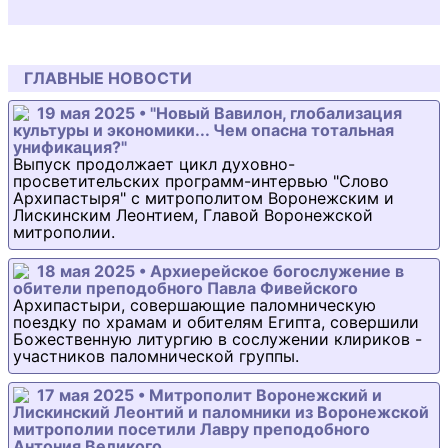
ГЛАВНЫЕ НОВОСТИ
19 мая 2025 • "Новый Вавилон, глобализация
культуры и экономики... Чем опасна тотальная
унификация?"
Выпуск продолжает цикл духовно-
просветительских программ-интервью "Слово
Архипастыря" с митрополитом Воронежским и
Лискинским Леонтием, Главой Воронежской
митрополии.
18 мая 2025 • Архиерейское богослужение в
обители преподобного Павла Фивейского
Архипастыри, совершающие паломническую
поездку по храмам и обителям Египта, совершили
Божественную литургию в сослужении клириков -
участников паломнической группы.
17 мая 2025 • Митрополит Воронежский и
Лискинский Леонтий и паломники из Воронежской
митрополии посетили Лавру преподобного
Антония Великого