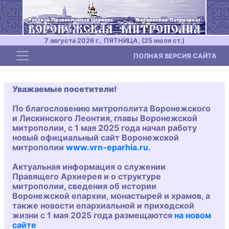
7 августа 2026 г., ПЯТНИЦА, (25 июля ст.)
Toggle navigation
ПОЛНАЯ ВЕРСИЯ САЙТА
Уважаемые посетители!
По благословению митрополита Воронежского
и Лискинского Леонтия, главы Воронежской
митрополии, с 1 мая 2025 года начал работу
новый официальный сайт Воронежской
митрополии
www.vrn-eparhia.ru
.
Актуальная информация о служении
Правящего Архиерея и о структуре
митрополии, сведения об истории
Воронежской епархии, монастырей и храмов, а
также новости епархиальной и приходской
жизни с 1 мая 2025 года размещаются
на новом
сайте