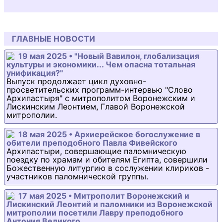
ГЛАВНЫЕ НОВОСТИ
19 мая 2025 • "Новый Вавилон, глобализация
культуры и экономики... Чем опасна тотальная
унификация?"
Выпуск продолжает цикл духовно-
просветительских программ-интервью "Слово
Архипастыря" с митрополитом Воронежским и
Лискинским Леонтием, Главой Воронежской
митрополии.
18 мая 2025 • Архиерейское богослужение в
обители преподобного Павла Фивейского
Архипастыри, совершающие паломническую
поездку по храмам и обителям Египта, совершили
Божественную литургию в сослужении клириков -
участников паломнической группы.
17 мая 2025 • Митрополит Воронежский и
Лискинский Леонтий и паломники из Воронежской
митрополии посетили Лавру преподобного
Антония Великого