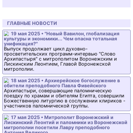
ГЛАВНЫЕ НОВОСТИ
19 мая 2025 • "Новый Вавилон, глобализация
культуры и экономики... Чем опасна тотальная
унификация?"
Выпуск продолжает цикл духовно-
просветительских программ-интервью "Слово
Архипастыря" с митрополитом Воронежским и
Лискинским Леонтием, Главой Воронежской
митрополии.
18 мая 2025 • Архиерейское богослужение в
обители преподобного Павла Фивейского
Архипастыри, совершающие паломническую
поездку по храмам и обителям Египта, совершили
Божественную литургию в сослужении клириков -
участников паломнической группы.
17 мая 2025 • Митрополит Воронежский и
Лискинский Леонтий и паломники из Воронежской
митрополии посетили Лавру преподобного
Антония Великого