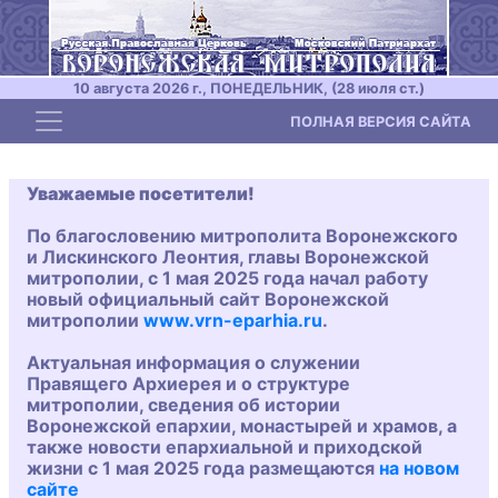
10 августа 2026 г., ПОНЕДЕЛЬНИК, (28 июля ст.)
Toggle navigation
ПОЛНАЯ ВЕРСИЯ САЙТА
Уважаемые посетители!
По благословению митрополита Воронежского
и Лискинского Леонтия, главы Воронежской
митрополии, с 1 мая 2025 года начал работу
новый официальный сайт Воронежской
митрополии
www.vrn-eparhia.ru
.
Актуальная информация о служении
Правящего Архиерея и о структуре
митрополии, сведения об истории
Воронежской епархии, монастырей и храмов, а
также новости епархиальной и приходской
жизни с 1 мая 2025 года размещаются
на новом
сайте