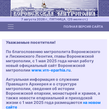
7 августа 2026 г., ПЯТНИЦА, (25 июля ст.)
Toggle navigation
ПОЛНАЯ ВЕРСИЯ САЙТА
Уважаемые посетители!
По благословению митрополита Воронежского
и Лискинского Леонтия, главы Воронежской
митрополии, с 1 мая 2025 года начал работу
новый официальный сайт Воронежской
митрополии
www.vrn-eparhia.ru
.
Актуальная информация о служении
Правящего Архиерея и о структуре
митрополии, сведения об истории
Воронежской епархии, монастырей и храмов, а
также новости епархиальной и приходской
жизни с 1 мая 2025 года размещаются
на новом
сайте