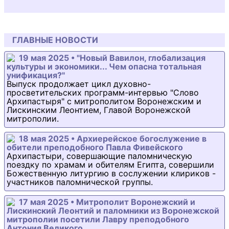
ГЛАВНЫЕ НОВОСТИ
19 мая 2025 • "Новый Вавилон, глобализация
культуры и экономики... Чем опасна тотальная
унификация?"
Выпуск продолжает цикл духовно-
просветительских программ-интервью "Слово
Архипастыря" с митрополитом Воронежским и
Лискинским Леонтием, Главой Воронежской
митрополии.
18 мая 2025 • Архиерейское богослужение в
обители преподобного Павла Фивейского
Архипастыри, совершающие паломническую
поездку по храмам и обителям Египта, совершили
Божественную литургию в сослужении клириков -
участников паломнической группы.
17 мая 2025 • Митрополит Воронежский и
Лискинский Леонтий и паломники из Воронежской
митрополии посетили Лавру преподобного
Антония Великого