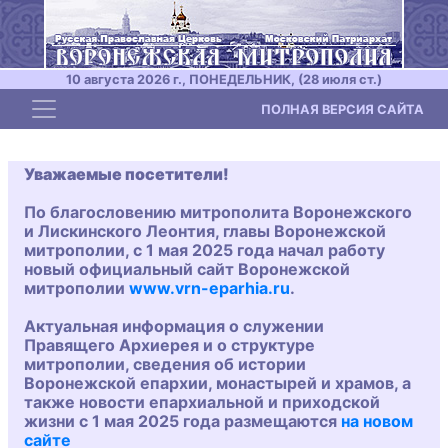
10 августа 2026 г., ПОНЕДЕЛЬНИК, (28 июля ст.)
Toggle navigation
ПОЛНАЯ ВЕРСИЯ САЙТА
Уважаемые посетители!
По благословению митрополита Воронежского
и Лискинского Леонтия, главы Воронежской
митрополии, с 1 мая 2025 года начал работу
новый официальный сайт Воронежской
митрополии
www.vrn-eparhia.ru
.
Актуальная информация о служении
Правящего Архиерея и о структуре
митрополии, сведения об истории
Воронежской епархии, монастырей и храмов, а
также новости епархиальной и приходской
жизни с 1 мая 2025 года размещаются
на новом
сайте