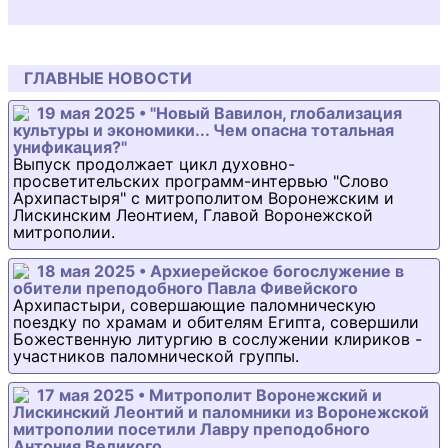
ГЛАВНЫЕ НОВОСТИ
19 мая 2025 • "Новый Вавилон, глобализация
культуры и экономики... Чем опасна тотальная
унификация?"
Выпуск продолжает цикл духовно-
просветительских программ-интервью "Слово
Архипастыря" с митрополитом Воронежским и
Лискинским Леонтием, Главой Воронежской
митрополии.
18 мая 2025 • Архиерейское богослужение в
обители преподобного Павла Фивейского
Архипастыри, совершающие паломническую
поездку по храмам и обителям Египта, совершили
Божественную литургию в сослужении клириков -
участников паломнической группы.
17 мая 2025 • Митрополит Воронежский и
Лискинский Леонтий и паломники из Воронежской
митрополии посетили Лавру преподобного
Антония Великого