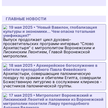
ГЛАВНЫЕ НОВОСТИ
19 мая 2025 • "Новый Вавилон, глобализация
культуры и экономики... Чем опасна тотальная
унификация?"
Выпуск продолжает цикл духовно-
просветительских программ-интервью "Слово
Архипастыря" с митрополитом Воронежским и
Лискинским Леонтием, Главой Воронежской
митрополии.
18 мая 2025 • Архиерейское богослужение в
обители преподобного Павла Фивейского
Архипастыри, совершающие паломническую
поездку по храмам и обителям Египта, совершили
Божественную литургию в сослужении клириков -
участников паломнической группы.
17 мая 2025 • Митрополит Воронежский и
Лискинский Леонтий и паломники из Воронежской
митрополии посетили Лавру преподобного
Антония Великого