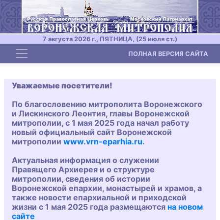
7 августа 2026 г., ПЯТНИЦА, (25 июля ст.)
Toggle navigation
ПОЛНАЯ ВЕРСИЯ САЙТА
Уважаемые посетители!
По благословению митрополита Воронежского
и Лискинского Леонтия, главы Воронежской
митрополии, с 1 мая 2025 года начал работу
новый официальный сайт Воронежской
митрополии
www.vrn-eparhia.ru
.
Актуальная информация о служении
Правящего Архиерея и о структуре
митрополии, сведения об истории
Воронежской епархии, монастырей и храмов, а
также новости епархиальной и приходской
жизни с 1 мая 2025 года размещаются
на новом
сайте