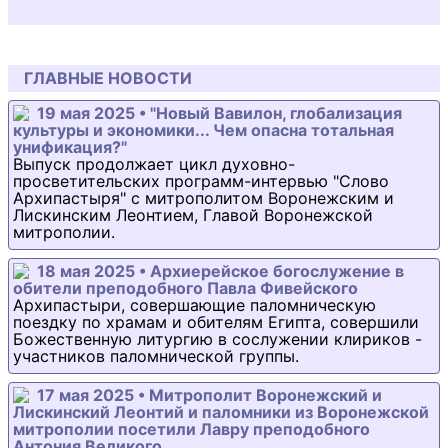
ГЛАВНЫЕ НОВОСТИ
19 мая 2025 • "Новый Вавилон, глобализация
культуры и экономики... Чем опасна тотальная
унификация?"
Выпуск продолжает цикл духовно-
просветительских программ-интервью "Слово
Архипастыря" с митрополитом Воронежским и
Лискинским Леонтием, Главой Воронежской
митрополии.
18 мая 2025 • Архиерейское богослужение в
обители преподобного Павла Фивейского
Архипастыри, совершающие паломническую
поездку по храмам и обителям Египта, совершили
Божественную литургию в сослужении клириков -
участников паломнической группы.
17 мая 2025 • Митрополит Воронежский и
Лискинский Леонтий и паломники из Воронежской
митрополии посетили Лавру преподобного
Антония Великого