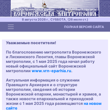
8 августа 2026 г., СУББОТА, (26 июля ст.)
Toggle navigation
ПОЛНАЯ ВЕРСИЯ САЙТА
Уважаемые посетители!
По благословению митрополита Воронежского
и Лискинского Леонтия, главы Воронежской
митрополии, с 1 мая 2025 года начал работу
новый официальный сайт Воронежской
митрополии
www.vrn-eparhia.ru
.
Актуальная информация о служении
Правящего Архиерея и о структуре
митрополии, сведения об истории
Воронежской епархии, монастырей и храмов, а
также новости епархиальной и приходской
жизни с 1 мая 2025 года размещаются
на новом
сайте