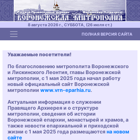
8 августа 2026 г., СУББОТА, (26 июля ст.)
Toggle navigation
ПОЛНАЯ ВЕРСИЯ САЙТА
Уважаемые посетители!
По благословению митрополита Воронежского
и Лискинского Леонтия, главы Воронежской
митрополии, с 1 мая 2025 года начал работу
новый официальный сайт Воронежской
митрополии
www.vrn-eparhia.ru
.
Актуальная информация о служении
Правящего Архиерея и о структуре
митрополии, сведения об истории
Воронежской епархии, монастырей и храмов, а
также новости епархиальной и приходской
жизни с 1 мая 2025 года размещаются
на новом
сайте