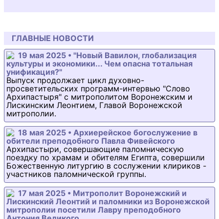
ГЛАВНЫЕ НОВОСТИ
19 мая 2025 • "Новый Вавилон, глобализация
культуры и экономики... Чем опасна тотальная
унификация?"
Выпуск продолжает цикл духовно-
просветительских программ-интервью "Слово
Архипастыря" с митрополитом Воронежским и
Лискинским Леонтием, Главой Воронежской
митрополии.
18 мая 2025 • Архиерейское богослужение в
обители преподобного Павла Фивейского
Архипастыри, совершающие паломническую
поездку по храмам и обителям Египта, совершили
Божественную литургию в сослужении клириков -
участников паломнической группы.
17 мая 2025 • Митрополит Воронежский и
Лискинский Леонтий и паломники из Воронежской
митрополии посетили Лавру преподобного
Антония Великого