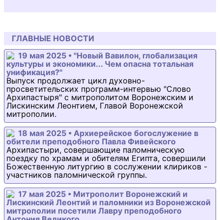
ГЛАВНЫЕ НОВОСТИ
19 мая 2025 • "Новый Вавилон, глобализация
культуры и экономики... Чем опасна тотальная
унификация?"
Выпуск продолжает цикл духовно-
просветительских программ-интервью "Слово
Архипастыря" с митрополитом Воронежским и
Лискинским Леонтием, Главой Воронежской
митрополии.
18 мая 2025 • Архиерейское богослужение в
обители преподобного Павла Фивейского
Архипастыри, совершающие паломническую
поездку по храмам и обителям Египта, совершили
Божественную литургию в сослужении клириков -
участников паломнической группы.
17 мая 2025 • Митрополит Воронежский и
Лискинский Леонтий и паломники из Воронежской
митрополии посетили Лавру преподобного
Антония Великого