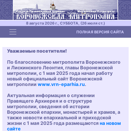
8 августа 2026 г., СУББОТА, (26 июля ст.)
Toggle navigation
ПОЛНАЯ ВЕРСИЯ САЙТА
Уважаемые посетители!
По благословению митрополита Воронежского
и Лискинского Леонтия, главы Воронежской
митрополии, с 1 мая 2025 года начал работу
новый официальный сайт Воронежской
митрополии
www.vrn-eparhia.ru
.
Актуальная информация о служении
Правящего Архиерея и о структуре
митрополии, сведения об истории
Воронежской епархии, монастырей и храмов, а
также новости епархиальной и приходской
жизни с 1 мая 2025 года размещаются
на новом
сайте