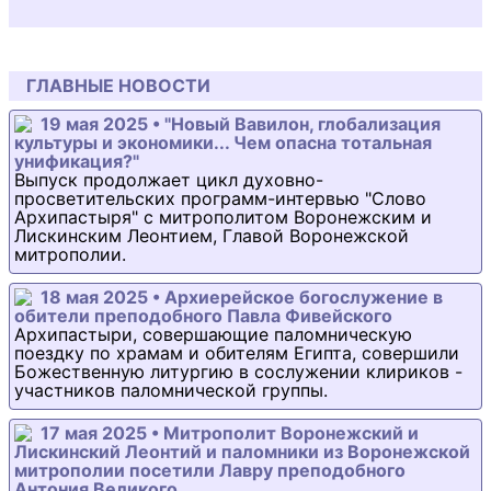
ГЛАВНЫЕ НОВОСТИ
19 мая 2025 • "Новый Вавилон, глобализация
культуры и экономики... Чем опасна тотальная
унификация?"
Выпуск продолжает цикл духовно-
просветительских программ-интервью "Слово
Архипастыря" с митрополитом Воронежским и
Лискинским Леонтием, Главой Воронежской
митрополии.
18 мая 2025 • Архиерейское богослужение в
обители преподобного Павла Фивейского
Архипастыри, совершающие паломническую
поездку по храмам и обителям Египта, совершили
Божественную литургию в сослужении клириков -
участников паломнической группы.
17 мая 2025 • Митрополит Воронежский и
Лискинский Леонтий и паломники из Воронежской
митрополии посетили Лавру преподобного
Антония Великого