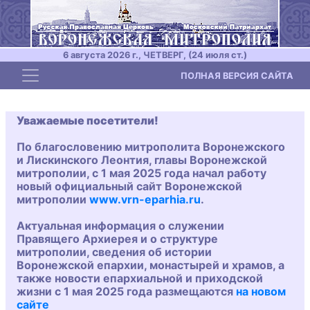
6 августа 2026 г., ЧЕТВЕРГ, (24 июля ст.)
Toggle navigation
ПОЛНАЯ ВЕРСИЯ САЙТА
Уважаемые посетители!
По благословению митрополита Воронежского
и Лискинского Леонтия, главы Воронежской
митрополии, с 1 мая 2025 года начал работу
новый официальный сайт Воронежской
митрополии
www.vrn-eparhia.ru
.
Актуальная информация о служении
Правящего Архиерея и о структуре
митрополии, сведения об истории
Воронежской епархии, монастырей и храмов, а
также новости епархиальной и приходской
жизни с 1 мая 2025 года размещаются
на новом
сайте