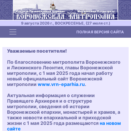
9 августа 2026 г., ВОСКРЕСЕНЬЕ, (27 июля ст.)
Toggle navigation
ПОЛНАЯ ВЕРСИЯ САЙТА
Уважаемые посетители!
По благословению митрополита Воронежского
и Лискинского Леонтия, главы Воронежской
митрополии, с 1 мая 2025 года начал работу
новый официальный сайт Воронежской
митрополии
www.vrn-eparhia.ru
.
Актуальная информация о служении
Правящего Архиерея и о структуре
митрополии, сведения об истории
Воронежской епархии, монастырей и храмов, а
также новости епархиальной и приходской
жизни с 1 мая 2025 года размещаются
на новом
сайте