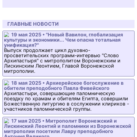
ГЛАВНЫЕ НОВОСТИ
19 мая 2025 • "Новый Вавилон, глобализация
культуры и экономики... Чем опасна тотальная
унификация?"
Выпуск продолжает цикл духовно-
просветительских программ-интервью "Слово
Архипастыря" с митрополитом Воронежским и
Лискинским Леонтием, Главой Воронежской
митрополии.
18 мая 2025 • Архиерейское богослужение в
обители преподобного Павла Фивейского
Архипастыри, совершающие паломническую
поездку по храмам и обителям Египта, совершили
Божественную литургию в сослужении клириков -
участников паломнической группы.
17 мая 2025 • Митрополит Воронежский и
Лискинский Леонтий и паломники из Воронежской
митрополии посетили Лавру преподобного
Антония Великого