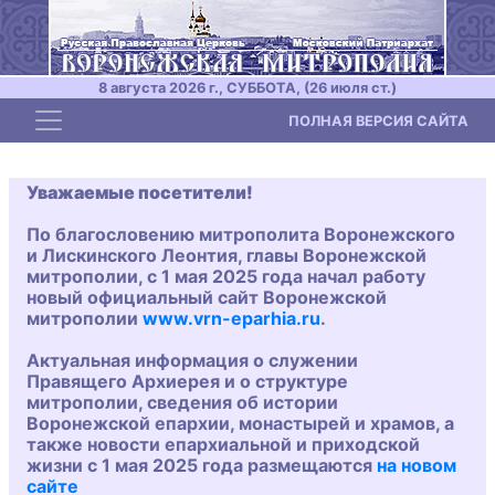
8 августа 2026 г., СУББОТА, (26 июля ст.)
Toggle navigation
ПОЛНАЯ ВЕРСИЯ САЙТА
Уважаемые посетители!
По благословению митрополита Воронежского
и Лискинского Леонтия, главы Воронежской
митрополии, с 1 мая 2025 года начал работу
новый официальный сайт Воронежской
митрополии
www.vrn-eparhia.ru
.
Актуальная информация о служении
Правящего Архиерея и о структуре
митрополии, сведения об истории
Воронежской епархии, монастырей и храмов, а
также новости епархиальной и приходской
жизни с 1 мая 2025 года размещаются
на новом
сайте