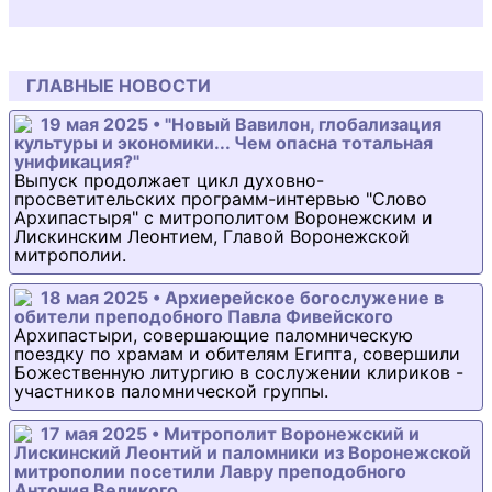
ГЛАВНЫЕ НОВОСТИ
19 мая 2025 • "Новый Вавилон, глобализация
культуры и экономики... Чем опасна тотальная
унификация?"
Выпуск продолжает цикл духовно-
просветительских программ-интервью "Слово
Архипастыря" с митрополитом Воронежским и
Лискинским Леонтием, Главой Воронежской
митрополии.
18 мая 2025 • Архиерейское богослужение в
обители преподобного Павла Фивейского
Архипастыри, совершающие паломническую
поездку по храмам и обителям Египта, совершили
Божественную литургию в сослужении клириков -
участников паломнической группы.
17 мая 2025 • Митрополит Воронежский и
Лискинский Леонтий и паломники из Воронежской
митрополии посетили Лавру преподобного
Антония Великого