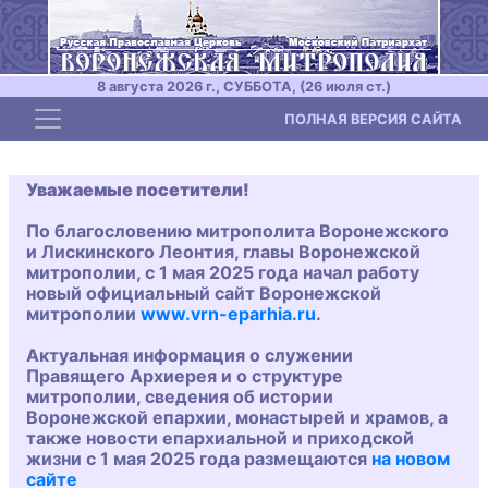
8 августа 2026 г., СУББОТА, (26 июля ст.)
Toggle navigation
ПОЛНАЯ ВЕРСИЯ САЙТА
Уважаемые посетители!
По благословению митрополита Воронежского
и Лискинского Леонтия, главы Воронежской
митрополии, с 1 мая 2025 года начал работу
новый официальный сайт Воронежской
митрополии
www.vrn-eparhia.ru
.
Актуальная информация о служении
Правящего Архиерея и о структуре
митрополии, сведения об истории
Воронежской епархии, монастырей и храмов, а
также новости епархиальной и приходской
жизни с 1 мая 2025 года размещаются
на новом
сайте