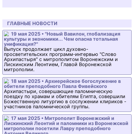
ГЛАВНЫЕ НОВОСТИ
19 мая 2025 • "Новый Вавилон, глобализация
культуры и экономики... Чем опасна тотальная
унификация?"
Выпуск продолжает цикл духовно-
просветительских программ-интервью "Слово
Архипастыря" с митрополитом Воронежским и
Лискинским Леонтием, Главой Воронежской
митрополии.
18 мая 2025 • Архиерейское богослужение в
обители преподобного Павла Фивейского
Архипастыри, совершающие паломническую
поездку по храмам и обителям Египта, совершили
Божественную литургию в сослужении клириков -
участников паломнической группы.
17 мая 2025 • Митрополит Воронежский и
Лискинский Леонтий и паломники из Воронежской
митрополии посетили Лавру преподобного
Антония Великого