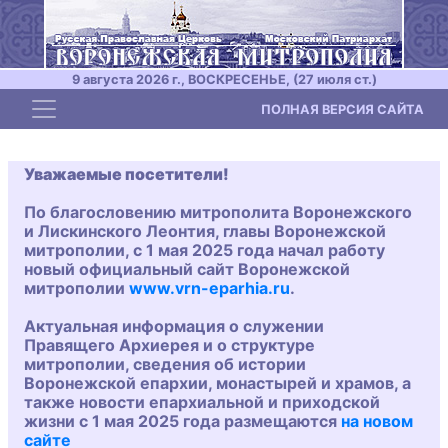
9 августа 2026 г., ВОСКРЕСЕНЬЕ, (27 июля ст.)
Toggle navigation
ПОЛНАЯ ВЕРСИЯ САЙТА
Уважаемые посетители!
По благословению митрополита Воронежского
и Лискинского Леонтия, главы Воронежской
митрополии, с 1 мая 2025 года начал работу
новый официальный сайт Воронежской
митрополии
www.vrn-eparhia.ru
.
Актуальная информация о служении
Правящего Архиерея и о структуре
митрополии, сведения об истории
Воронежской епархии, монастырей и храмов, а
также новости епархиальной и приходской
жизни с 1 мая 2025 года размещаются
на новом
сайте