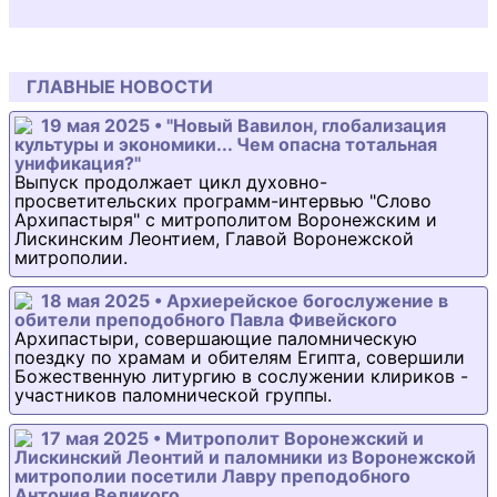
ГЛАВНЫЕ НОВОСТИ
19 мая 2025 • "Новый Вавилон, глобализация
культуры и экономики... Чем опасна тотальная
унификация?"
Выпуск продолжает цикл духовно-
просветительских программ-интервью "Слово
Архипастыря" с митрополитом Воронежским и
Лискинским Леонтием, Главой Воронежской
митрополии.
18 мая 2025 • Архиерейское богослужение в
обители преподобного Павла Фивейского
Архипастыри, совершающие паломническую
поездку по храмам и обителям Египта, совершили
Божественную литургию в сослужении клириков -
участников паломнической группы.
17 мая 2025 • Митрополит Воронежский и
Лискинский Леонтий и паломники из Воронежской
митрополии посетили Лавру преподобного
Антония Великого