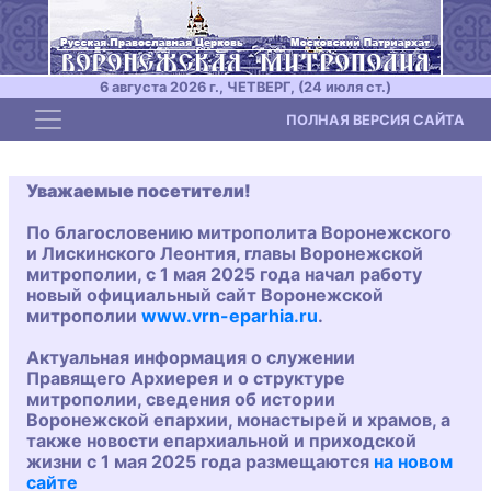
6 августа 2026 г., ЧЕТВЕРГ, (24 июля ст.)
Toggle navigation
ПОЛНАЯ ВЕРСИЯ САЙТА
Уважаемые посетители!
По благословению митрополита Воронежского
и Лискинского Леонтия, главы Воронежской
митрополии, с 1 мая 2025 года начал работу
новый официальный сайт Воронежской
митрополии
www.vrn-eparhia.ru
.
Актуальная информация о служении
Правящего Архиерея и о структуре
митрополии, сведения об истории
Воронежской епархии, монастырей и храмов, а
также новости епархиальной и приходской
жизни с 1 мая 2025 года размещаются
на новом
сайте