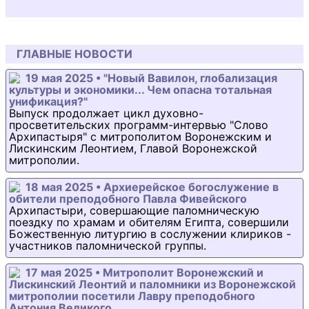
ГЛАВНЫЕ НОВОСТИ
19 мая 2025 • "Новый Вавилон, глобализация
культуры и экономики... Чем опасна тотальная
унификация?"
Выпуск продолжает цикл духовно-
просветительских программ-интервью "Слово
Архипастыря" с митрополитом Воронежским и
Лискинским Леонтием, Главой Воронежской
митрополии.
18 мая 2025 • Архиерейское богослужение в
обители преподобного Павла Фивейского
Архипастыри, совершающие паломническую
поездку по храмам и обителям Египта, совершили
Божественную литургию в сослужении клириков -
участников паломнической группы.
17 мая 2025 • Митрополит Воронежский и
Лискинский Леонтий и паломники из Воронежской
митрополии посетили Лавру преподобного
Антония Великого