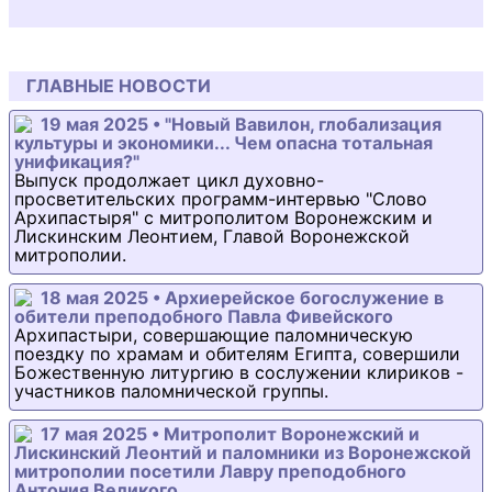
ГЛАВНЫЕ НОВОСТИ
19 мая 2025 • "Новый Вавилон, глобализация
культуры и экономики... Чем опасна тотальная
унификация?"
Выпуск продолжает цикл духовно-
просветительских программ-интервью "Слово
Архипастыря" с митрополитом Воронежским и
Лискинским Леонтием, Главой Воронежской
митрополии.
18 мая 2025 • Архиерейское богослужение в
обители преподобного Павла Фивейского
Архипастыри, совершающие паломническую
поездку по храмам и обителям Египта, совершили
Божественную литургию в сослужении клириков -
участников паломнической группы.
17 мая 2025 • Митрополит Воронежский и
Лискинский Леонтий и паломники из Воронежской
митрополии посетили Лавру преподобного
Антония Великого