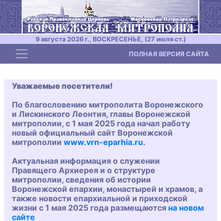
9 августа 2026 г., ВОСКРЕСЕНЬЕ, (27 июля ст.)
Toggle navigation
ПОЛНАЯ ВЕРСИЯ САЙТА
Уважаемые посетители!
По благословению митрополита Воронежского
и Лискинского Леонтия, главы Воронежской
митрополии, с 1 мая 2025 года начал работу
новый официальный сайт Воронежской
митрополии
www.vrn-eparhia.ru
.
Актуальная информация о служении
Правящего Архиерея и о структуре
митрополии, сведения об истории
Воронежской епархии, монастырей и храмов, а
также новости епархиальной и приходской
жизни с 1 мая 2025 года размещаются
на новом
сайте