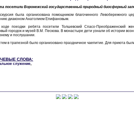
та посетили Воронежский государственный природный биосферный запов
кскурсия была организована помощником благочинного Левобережного цер
ению диаконом Анатолием Епифановым.
 ходе поездки ребята посетили Толшевский Спасо-Преображенский жен
вый городок и музей В.М. Пескова. В монастыре дети узнали об истории возн
жнему и послушании.
тем в трапезной было организовано праздничное чаепитие. Для приюта был
ЧЕВЫЕ СЛОВА:
альное служение
,