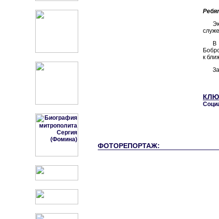
Ребя
Э
служ
В
Бобро
к бли
За
КЛЮ
Соци
ФОТОРЕПОРТАЖ: