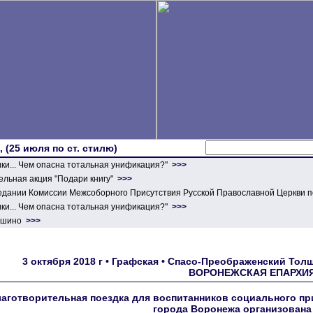
 (25 июля по ст. стилю)
ики... Чем опасна тотальная унификация?"
>>>
льная акция "Подари книгу"
>>>
едании Комиссии Межсоборного Присутствия Русской Православной Церкви п
ики... Чем опасна тотальная унификация?"
>>>
ершино
>>>
3 октября 2018 г • Графская • Спасо-Преображенский То
ВОРОНЕЖСКАЯ ЕПАРХИЯ 
аготворительная поездка для воспитанников социального пр
города Воронежа организован