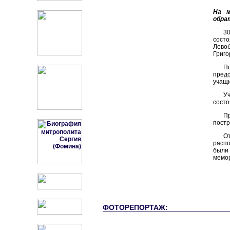
На м
обра
3
состо
Левоб
Григо
П
предс
учащи
Уч
состо
П
пост
От
распо
были 
мемор
ФОТОРЕПОРТАЖ: