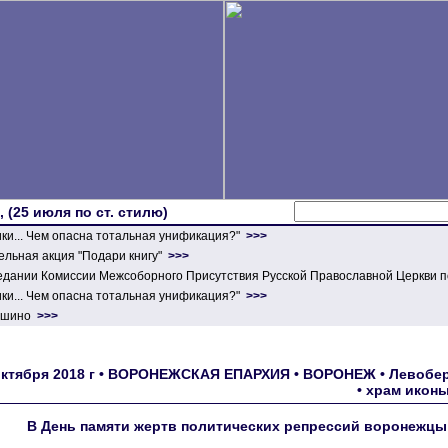
 (25 июля по ст. стилю)
ики... Чем опасна тотальная унификация?"
>>>
льная акция "Подари книгу"
>>>
едании Комиссии Межсоборного Присутствия Русской Православной Церкви п
ики... Чем опасна тотальная унификация?"
>>>
ершино
>>>
октября 2018 г • ВОРОНЕЖСКАЯ ЕПАРХИЯ • ВОРОНЕЖ • Левобер
• храм икон
В День памяти жертв политических репрессий воронежцы