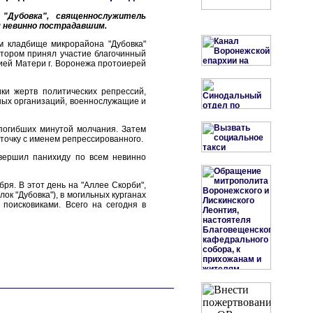
"Дубовка", священнослужитель
м невинно пострадавшим.
м кладбище микрорайона "Дубовка"
отором принял участие благочинный
жией Матери г. Воронежа протоиерей
ки жертв политических репрессий,
ных организаций, военнослужащие и
 погибших минутой молчания. Затем
точку с именем репрессированного.
вершил панихиду по всем невинно
ря. В этот день на "Аллее Скорби",
к "Дубовка"), в могильных курганах
поисковиками. Всего на сегодня в