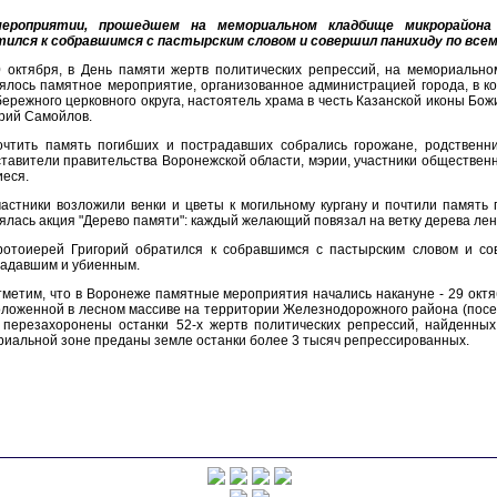
ероприятии, прошедшем на мемориальном кладбище микрорайона 
тился к собравшимся с пастырским словом и совершил панихиду по все
0 октября, в День памяти жертв политических репрессий, на мемориально
ялось памятное мероприятие, организованное администрацией города, в к
ережного церковного округа, настоятель храма в честь Казанской иконы Бо
рий Самойлов.
очтить память погибших и пострадавших собрались горожане, родственни
тавители правительства Воронежской области, мэрии, участники обществен
еся.
астники возложили венки и цветы к могильному кургану и почтили память
ялась акция "Дерево памяти": каждый желающий повязал на ветку дерева лен
ротоиерей Григорий обратился к собравшимся с пастырским словом и со
радавшим и убиенным.
метим, что в Воронеже памятные мероприятия начались накануне - 29 октяб
ложенной в лесном массиве на территории Железнодорожного района (посело
перезахоронены останки 52-х жертв политических репрессий, найденных 
иальной зоне преданы земле останки более 3 тысяч репрессированных.