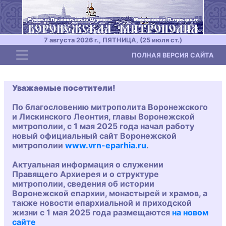
7 августа 2026 г., ПЯТНИЦА, (25 июля ст.)
Toggle navigation
ПОЛНАЯ ВЕРСИЯ САЙТА
Уважаемые посетители!
По благословению митрополита Воронежского
и Лискинского Леонтия, главы Воронежской
митрополии, с 1 мая 2025 года начал работу
новый официальный сайт Воронежской
митрополии
www.vrn-eparhia.ru
.
Актуальная информация о служении
Правящего Архиерея и о структуре
митрополии, сведения об истории
Воронежской епархии, монастырей и храмов, а
также новости епархиальной и приходской
жизни с 1 мая 2025 года размещаются
на новом
сайте