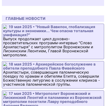
ГЛАВНЫЕ НОВОСТИ
19 мая 2025 • "Новый Вавилон, глобализация
культуры и экономики... Чем опасна тотальная
унификация?"
Выпуск продолжает цикл духовно-
просветительских программ-интервью "Слово
Архипастыря" с митрополитом Воронежским и
Лискинским Леонтием, Главой Воронежской
митрополии.
18 мая 2025 • Архиерейское богослужение в
обители преподобного Павла Фивейского
Архипастыри, совершающие паломническую
поездку по храмам и обителям Египта, совершили
Божественную литургию в сослужении клириков -
участников паломнической группы.
17 мая 2025 • Митрополит Воронежский и
Лискинский Леонтий и паломники из Воронежской
митрополии посетили Лавру преподобного
Антония Великого