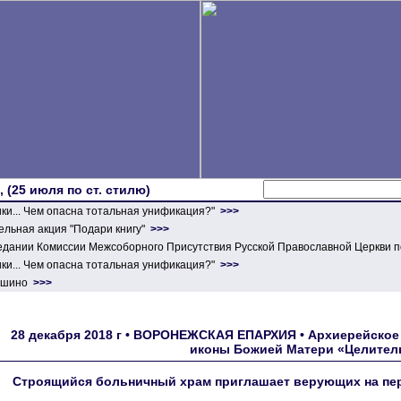
 (25 июля по ст. стилю)
ики... Чем опасна тотальная унификация?"
>>>
льная акция "Подари книгу"
>>>
едании Комиссии Межсоборного Присутствия Русской Православной Церкви п
ики... Чем опасна тотальная унификация?"
>>>
ершино
>>>
28 декабря 2018 г • ВОРОНЕЖСКАЯ ЕПАРХИЯ • Архиерейское 
иконы Божией Матери «Целитель
Строящийся больничный храм приглашает верующих на пе