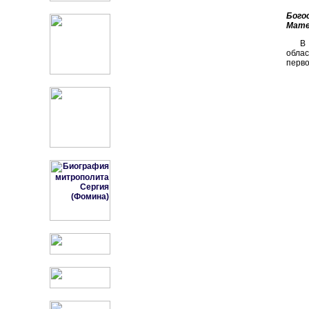
Бого
Мате
В
облас
перво