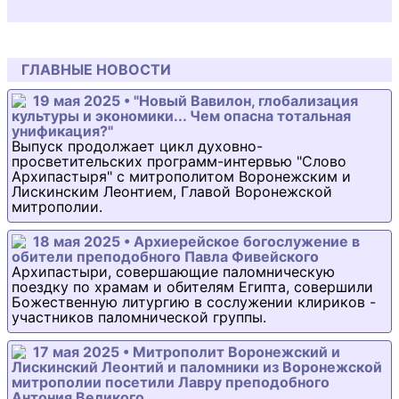
ГЛАВНЫЕ НОВОСТИ
19 мая 2025 • "Новый Вавилон, глобализация
культуры и экономики... Чем опасна тотальная
унификация?"
Выпуск продолжает цикл духовно-
просветительских программ-интервью "Слово
Архипастыря" с митрополитом Воронежским и
Лискинским Леонтием, Главой Воронежской
митрополии.
18 мая 2025 • Архиерейское богослужение в
обители преподобного Павла Фивейского
Архипастыри, совершающие паломническую
поездку по храмам и обителям Египта, совершили
Божественную литургию в сослужении клириков -
участников паломнической группы.
17 мая 2025 • Митрополит Воронежский и
Лискинский Леонтий и паломники из Воронежской
митрополии посетили Лавру преподобного
Антония Великого