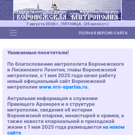
7 августа 2026 г., ПЯТНИЦА, (25 июля ст.)
Toggle navigation
ПОЛНАЯ ВЕРСИЯ САЙТА
Уважаемые посетители!
По благословению митрополита Воронежского
и Лискинского Леонтия, главы Воронежской
митрополии, с 1 мая 2025 года начал работу
новый официальный сайт Воронежской
митрополии
www.vrn-eparhia.ru
.
Актуальная информация о служении
Правящего Архиерея и о структуре
митрополии, сведения об истории
Воронежской епархии, монастырей и храмов, а
также новости епархиальной и приходской
жизни с 1 мая 2025 года размещаются
на новом
сайте