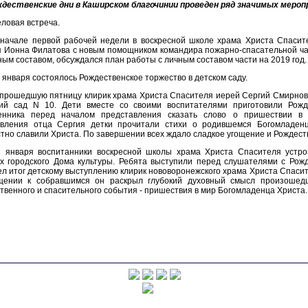
ждественские дни в Каширском благочинии проведен ряд значимых мероп
ловая встреча.
 начале первой рабочей недели в воскресной школе храма Христа Спасит
 Ионна Филатова с новым помощником командира пожарно-спасательной ча
ным составом, обсуждался план работы с личным составом части на 2019 год.
 января состоялось Рождественское торжество в детском саду.
 прошедшую пятницу клирик храма Христа Спасителя иерей Сергий Смирнов
кий сад N 10. Дети вместе со своими воспитателями приготовили Рожд
енника перед началом представления сказать слово о пришествии в 
авления отца Сергия детки прочитали стихи о родившемся Богомладенц
тно славили Христа. По завершении всех ждало сладкое угощение и Рождест
2 января воспитанники воскресной школы храма Христа Спасителя устро
х городского Дома культуры. Ребята выступили перед слушателями с Рож
л итог детскому выступлению клирик нововоронежского храма Христа Спаси
щении к собравшимся он раскрыл глубокий духовный смысл произошедш
твенного и спасительного события - пришествия в мир Богомладенца Христа.