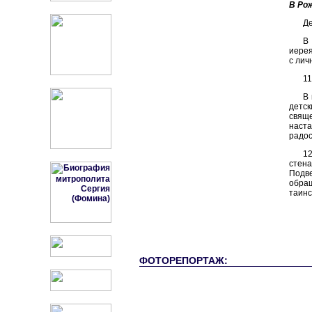
В Ро
Де
В
иерея
с лич
11
В
детс
свящ
наст
радос
1
стена
Подве
обра
таинс
ФОТОРЕПОРТАЖ: