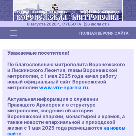
8 августа 2026 г., СУББОТА, (26 июля ст.)
Toggle navigation
ПОЛНАЯ ВЕРСИЯ САЙТА
Уважаемые посетители!
По благословению митрополита Воронежского
и Лискинского Леонтия, главы Воронежской
митрополии, с 1 мая 2025 года начал работу
новый официальный сайт Воронежской
митрополии
www.vrn-eparhia.ru
.
Актуальная информация о служении
Правящего Архиерея и о структуре
митрополии, сведения об истории
Воронежской епархии, монастырей и храмов, а
также новости епархиальной и приходской
жизни с 1 мая 2025 года размещаются
на новом
сайте