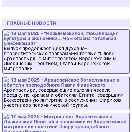
ГЛАВНЫЕ НОВОСТИ
19 мая 2025 • "Новый Вавилон, глобализация
культуры и экономики... Чем опасна тотальная
унификация?"
Выпуск продолжает цикл духовно-
просветительских программ-интервью "Слово
Архипастыря" с митрополитом Воронежским и
Лискинским Леонтием, Главой Воронежской
митрополии.
18 мая 2025 • Архиерейское богослужение в
обители преподобного Павла Фивейского
Архипастыри, совершающие паломническую
поездку по храмам и обителям Египта, совершили
Божественную литургию в сослужении клириков -
участников паломнической группы.
17 мая 2025 • Митрополит Воронежский и
Лискинский Леонтий и паломники из Воронежской
митрополии посетили Лавру преподобного
Антония Великого