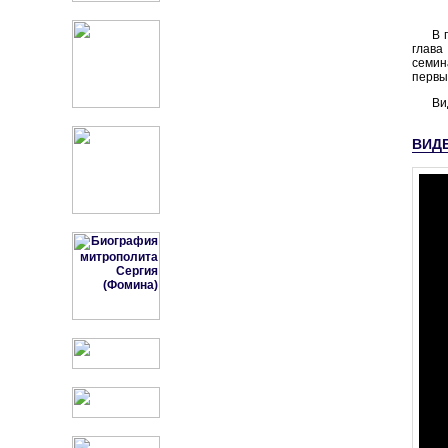
В 
глава
семин
первы
Ви
ВИД