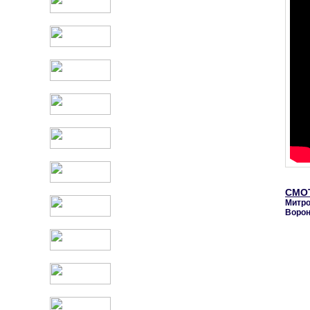
СМО
Митро
Ворон