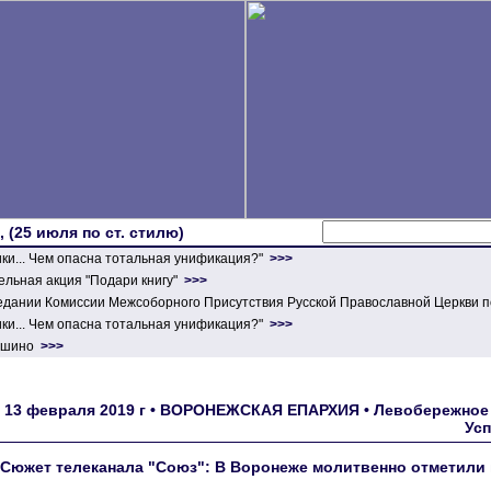
 (25 июля по ст. стилю)
ики... Чем опасна тотальная унификация?"
>>>
льная акция "Подари книгу"
>>>
едании Комиссии Межсоборного Присутствия Русской Православной Церкви п
ики... Чем опасна тотальная унификация?"
>>>
ершино
>>>
13 февраля 2019 г • ВОРОНЕЖСКАЯ ЕПАРХИЯ • Левобережное 
Ус
Сюжет телеканала "Союз": В Воронеже молитвенно отметили