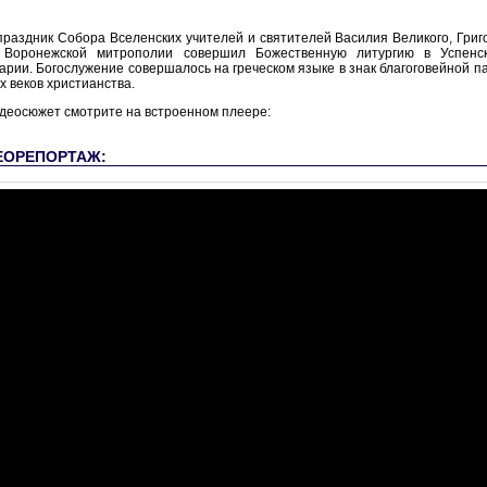
праздник Собора Вселенских учителей и святителей Василия Великого, Григ
 Воронежской митрополии совершил Божественную литургию в Успенс
арии. Богослужение совершалось на греческом языке в знак благоговейной п
х веков христианства.
деосюжет смотрите на встроенном плеере:
ЕОРЕПОРТАЖ: