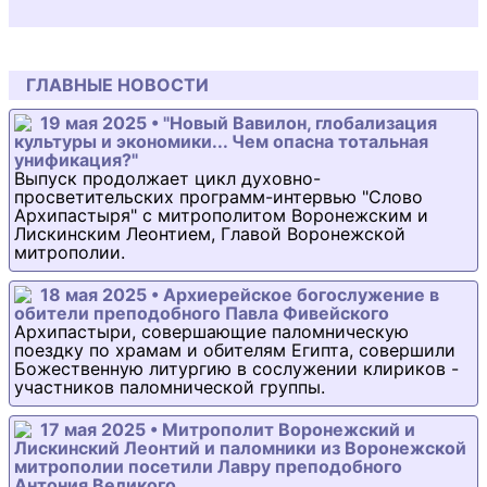
ГЛАВНЫЕ НОВОСТИ
19 мая 2025 • "Новый Вавилон, глобализация
культуры и экономики... Чем опасна тотальная
унификация?"
Выпуск продолжает цикл духовно-
просветительских программ-интервью "Слово
Архипастыря" с митрополитом Воронежским и
Лискинским Леонтием, Главой Воронежской
митрополии.
18 мая 2025 • Архиерейское богослужение в
обители преподобного Павла Фивейского
Архипастыри, совершающие паломническую
поездку по храмам и обителям Египта, совершили
Божественную литургию в сослужении клириков -
участников паломнической группы.
17 мая 2025 • Митрополит Воронежский и
Лискинский Леонтий и паломники из Воронежской
митрополии посетили Лавру преподобного
Антония Великого