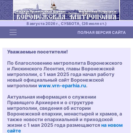
8 августа 2026 г., СУББОТА, (26 июля ст.)
Toggle navigation
ПОЛНАЯ ВЕРСИЯ САЙТА
Уважаемые посетители!
По благословению митрополита Воронежского
и Лискинского Леонтия, главы Воронежской
митрополии, с 1 мая 2025 года начал работу
новый официальный сайт Воронежской
митрополии
www.vrn-eparhia.ru
.
Актуальная информация о служении
Правящего Архиерея и о структуре
митрополии, сведения об истории
Воронежской епархии, монастырей и храмов, а
также новости епархиальной и приходской
жизни с 1 мая 2025 года размещаются
на новом
сайте