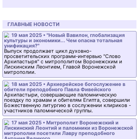
ГЛАВНЫЕ НОВОСТИ
19 мая 2025 • "Новый Вавилон, глобализация
культуры и экономики... Чем опасна тотальная
унификация?"
Выпуск продолжает цикл духовно-
просветительских программ-интервью "Слово
Архипастыря" с митрополитом Воронежским и
Лискинским Леонтием, Главой Воронежской
митрополии.
18 мая 2025 • Архиерейское богослужение в
обители преподобного Павла Фивейского
Архипастыри, совершающие паломническую
поездку по храмам и обителям Египта, совершили
Божественную литургию в сослужении клириков -
участников паломнической группы.
17 мая 2025 • Митрополит Воронежский и
Лискинский Леонтий и паломники из Воронежской
митрополии посетили Лавру преподобного
Антония Великого