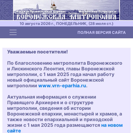
10 августа 2026 г., ПОНЕДЕЛЬНИК, (28 июля ст.)
Toggle navigation
ПОЛНАЯ ВЕРСИЯ САЙТА
Уважаемые посетители!
По благословению митрополита Воронежского
и Лискинского Леонтия, главы Воронежской
митрополии, с 1 мая 2025 года начал работу
новый официальный сайт Воронежской
митрополии
www.vrn-eparhia.ru
.
Актуальная информация о служении
Правящего Архиерея и о структуре
митрополии, сведения об истории
Воронежской епархии, монастырей и храмов, а
также новости епархиальной и приходской
жизни с 1 мая 2025 года размещаются
на новом
сайте