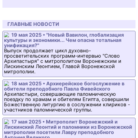
ГЛАВНЫЕ НОВОСТИ
19 мая 2025 • "Новый Вавилон, глобализация
культуры и экономики... Чем опасна тотальная
унификация?"
Выпуск продолжает цикл духовно-
просветительских программ-интервью "Слово
Архипастыря" с митрополитом Воронежским и
Лискинским Леонтием, Главой Воронежской
митрополии.
18 мая 2025 • Архиерейское богослужение в
обители преподобного Павла Фивейского
Архипастыри, совершающие паломническую
поездку по храмам и обителям Египта, совершили
Божественную литургию в сослужении клириков -
участников паломнической группы.
17 мая 2025 • Митрополит Воронежский и
Лискинский Леонтий и паломники из Воронежской
митрополии посетили Лавру преподобного
Антония Великого