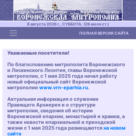
8 августа 2026 г., СУББОТА, (26 июля ст.)
Toggle navigation
ПОЛНАЯ ВЕРСИЯ САЙТА
Уважаемые посетители!
По благословению митрополита Воронежского
и Лискинского Леонтия, главы Воронежской
митрополии, с 1 мая 2025 года начал работу
новый официальный сайт Воронежской
митрополии
www.vrn-eparhia.ru
.
Актуальная информация о служении
Правящего Архиерея и о структуре
митрополии, сведения об истории
Воронежской епархии, монастырей и храмов, а
также новости епархиальной и приходской
жизни с 1 мая 2025 года размещаются
на новом
сайте