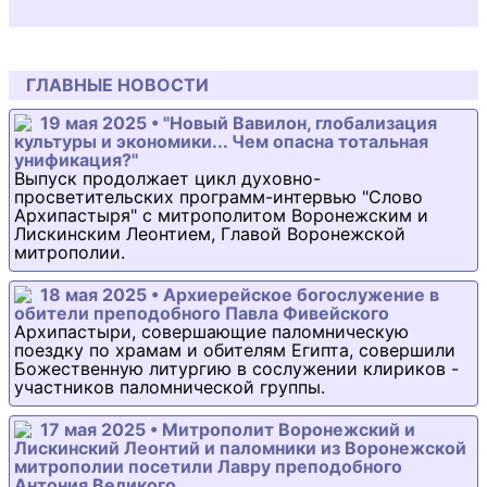
ГЛАВНЫЕ НОВОСТИ
19 мая 2025 • "Новый Вавилон, глобализация
культуры и экономики... Чем опасна тотальная
унификация?"
Выпуск продолжает цикл духовно-
просветительских программ-интервью "Слово
Архипастыря" с митрополитом Воронежским и
Лискинским Леонтием, Главой Воронежской
митрополии.
18 мая 2025 • Архиерейское богослужение в
обители преподобного Павла Фивейского
Архипастыри, совершающие паломническую
поездку по храмам и обителям Египта, совершили
Божественную литургию в сослужении клириков -
участников паломнической группы.
17 мая 2025 • Митрополит Воронежский и
Лискинский Леонтий и паломники из Воронежской
митрополии посетили Лавру преподобного
Антония Великого