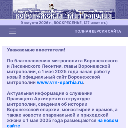
9 августа 2026 г., ВОСКРЕСЕНЬЕ, (27 июля ст.)
Toggle navigation
ПОЛНАЯ ВЕРСИЯ САЙТА
Уважаемые посетители!
По благословению митрополита Воронежского
и Лискинского Леонтия, главы Воронежской
митрополии, с 1 мая 2025 года начал работу
новый официальный сайт Воронежской
митрополии
www.vrn-eparhia.ru
.
Актуальная информация о служении
Правящего Архиерея и о структуре
митрополии, сведения об истории
Воронежской епархии, монастырей и храмов, а
также новости епархиальной и приходской
жизни с 1 мая 2025 года размещаются
на новом
сайте