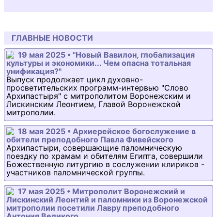
ГЛАВНЫЕ НОВОСТИ
19 мая 2025 • "Новый Вавилон, глобализация
культуры и экономики... Чем опасна тотальная
унификация?"
Выпуск продолжает цикл духовно-
просветительских программ-интервью "Слово
Архипастыря" с митрополитом Воронежским и
Лискинским Леонтием, Главой Воронежской
митрополии.
18 мая 2025 • Архиерейское богослужение в
обители преподобного Павла Фивейского
Архипастыри, совершающие паломническую
поездку по храмам и обителям Египта, совершили
Божественную литургию в сослужении клириков -
участников паломнической группы.
17 мая 2025 • Митрополит Воронежский и
Лискинский Леонтий и паломники из Воронежской
митрополии посетили Лавру преподобного
Антония Великого