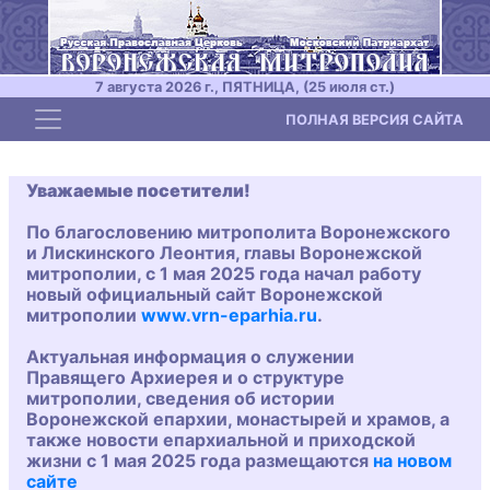
7 августа 2026 г., ПЯТНИЦА, (25 июля ст.)
Toggle navigation
ПОЛНАЯ ВЕРСИЯ САЙТА
Уважаемые посетители!
По благословению митрополита Воронежского
и Лискинского Леонтия, главы Воронежской
митрополии, с 1 мая 2025 года начал работу
новый официальный сайт Воронежской
митрополии
www.vrn-eparhia.ru
.
Актуальная информация о служении
Правящего Архиерея и о структуре
митрополии, сведения об истории
Воронежской епархии, монастырей и храмов, а
также новости епархиальной и приходской
жизни с 1 мая 2025 года размещаются
на новом
сайте