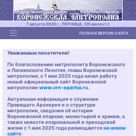
7 августа 2026 г., ПЯТНИЦА, (25 июля ст.)
Toggle navigation
ПОЛНАЯ ВЕРСИЯ САЙТА
Уважаемые посетители!
По благословению митрополита Воронежского
и Лискинского Леонтия, главы Воронежской
митрополии, с 1 мая 2025 года начал работу
новый официальный сайт Воронежской
митрополии
www.vrn-eparhia.ru
.
Актуальная информация о служении
Правящего Архиерея и о структуре
митрополии, сведения об истории
Воронежской епархии, монастырей и храмов, а
также новости епархиальной и приходской
жизни с 1 мая 2025 года размещаются
на новом
сайте