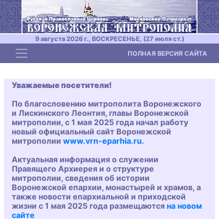
9 августа 2026 г., ВОСКРЕСЕНЬЕ, (27 июля ст.)
Toggle navigation
ПОЛНАЯ ВЕРСИЯ САЙТА
Уважаемые посетители!
По благословению митрополита Воронежского
и Лискинского Леонтия, главы Воронежской
митрополии, с 1 мая 2025 года начал работу
новый официальный сайт Воронежской
митрополии
www.vrn-eparhia.ru
.
Актуальная информация о служении
Правящего Архиерея и о структуре
митрополии, сведения об истории
Воронежской епархии, монастырей и храмов, а
также новости епархиальной и приходской
жизни с 1 мая 2025 года размещаются
на новом
сайте