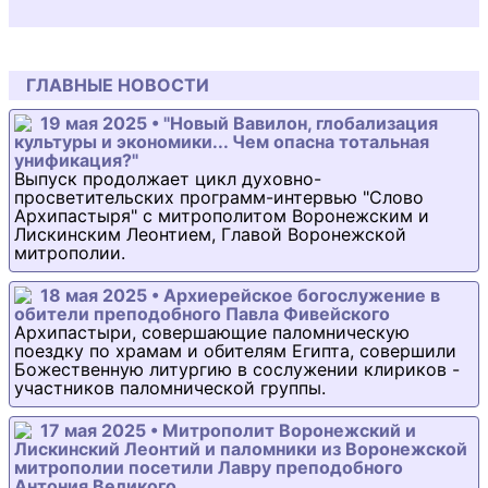
ГЛАВНЫЕ НОВОСТИ
19 мая 2025 • "Новый Вавилон, глобализация
культуры и экономики... Чем опасна тотальная
унификация?"
Выпуск продолжает цикл духовно-
просветительских программ-интервью "Слово
Архипастыря" с митрополитом Воронежским и
Лискинским Леонтием, Главой Воронежской
митрополии.
18 мая 2025 • Архиерейское богослужение в
обители преподобного Павла Фивейского
Архипастыри, совершающие паломническую
поездку по храмам и обителям Египта, совершили
Божественную литургию в сослужении клириков -
участников паломнической группы.
17 мая 2025 • Митрополит Воронежский и
Лискинский Леонтий и паломники из Воронежской
митрополии посетили Лавру преподобного
Антония Великого